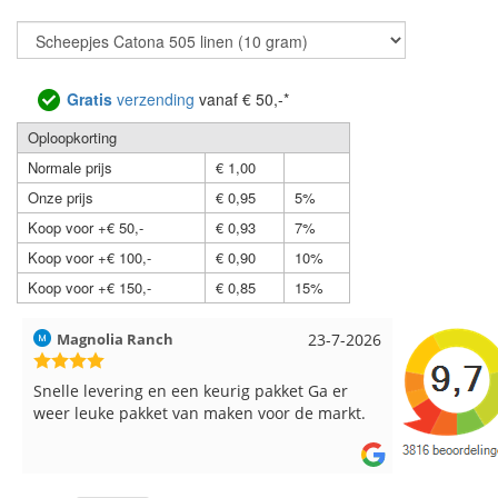
Gratis
verzending
vanaf € 50,-*
Oploopkorting
Normale prijs
€ 1,00
Onze prijs
€ 0,95
5%
Koop voor +€ 50,-
€ 0,93
7%
Koop voor +€ 100,-
€ 0,90
10%
Koop voor +€ 150,-
€ 0,85
15%
Hilde uit Loyers
17-7-2026
Loes uit 
Reeds meerdere keren breigaren en
Snelle leve
breinaalden besteld, altijd heel tevreden over
de service.