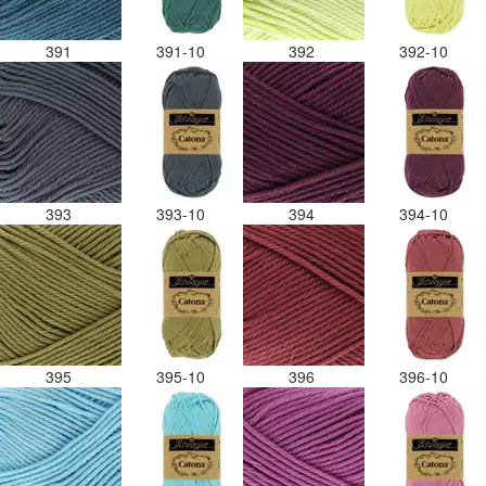
391
391-10
392
392-10
393
393-10
394
394-10
395
395-10
396
396-10