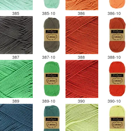
385
385-10
386
386-10
387
387-10
388
388-10
389
389-10
390
390-10