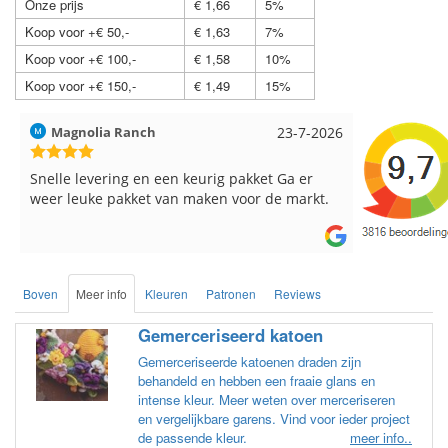
Onze prijs
€ 1,66
5%
Koop voor +€ 50,-
€ 1,63
7%
Koop voor +€ 100,-
€ 1,58
10%
Koop voor +€ 150,-
€ 1,49
15%
Hilde uit Loyers
17-7-2026
Loes uit 
Reeds meerdere keren breigaren en
Snelle leve
breinaalden besteld, altijd heel tevreden over
de service.
Boven
Meer info
Kleuren
Patronen
Reviews
Gemerceriseerd katoen
Gemerceriseerde katoenen draden zijn
behandeld en hebben een fraaie glans en
intense kleur. Meer weten over merceriseren
en vergelijkbare garens. Vind voor ieder project
de passende kleur.
meer info..