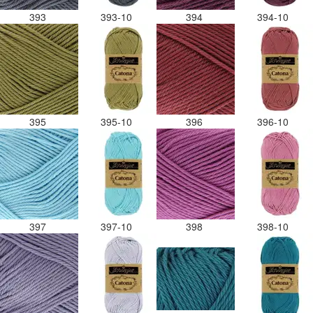
393
393-10
394
394-10
395
395-10
396
396-10
397
397-10
398
398-10