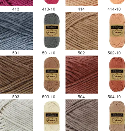
413
413-10
414
414-10
501
501-10
502
502-10
503
503-10
504
504-10