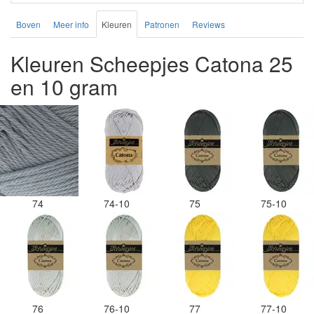
Boven
Meer info
Kleuren
Patronen
Reviews
Kleuren Scheepjes Catona 25
en 10 gram
74
74-10
75
75-10
76
76-10
77
77-10