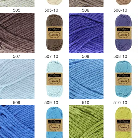
505
505-10
506
506-10
507
507-10
508
508-10
509
509-10
510
510-10