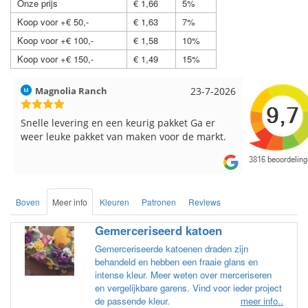
Onze prijs
€ 1,66
5%
Koop voor +€ 50,-
€ 1,63
7%
Koop voor +€ 100,-
€ 1,58
10%
Koop voor +€ 150,-
€ 1,49
15%
Hilde uit Loyers
17-7-2026
Loes uit 
Reeds meerdere keren breigaren en
Snelle leve
breinaalden besteld, altijd heel tevreden over
de service.
Boven
Meer info
Kleuren
Patronen
Reviews
Gemerceriseerd katoen
Gemerceriseerde katoenen draden zijn
behandeld en hebben een fraaie glans en
intense kleur. Meer weten over merceriseren
en vergelijkbare garens. Vind voor ieder project
de passende kleur.
meer info..