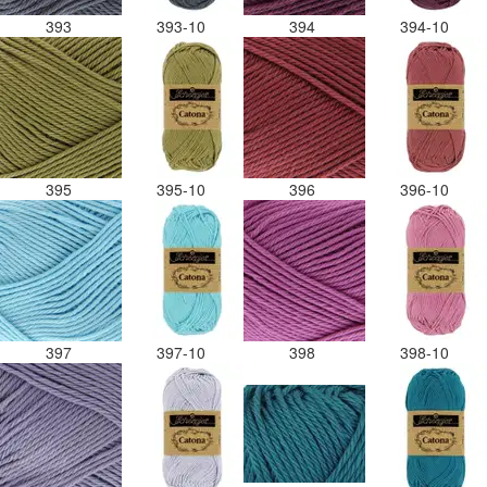
393
393-10
394
394-10
395
395-10
396
396-10
397
397-10
398
398-10