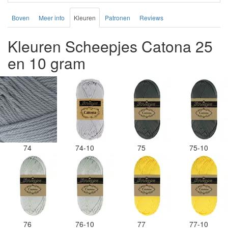
Boven
Meer info
Kleuren
Patronen
Reviews
Kleuren Scheepjes Catona 25
en 10 gram
74
74-10
75
75-10
76
76-10
77
77-10