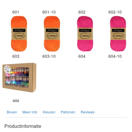
601
601-10
602
602-10
603
603-10
604
604-10
ass
Boven
Meer info
Kleuren
Patronen
Reviews
Productinformatie