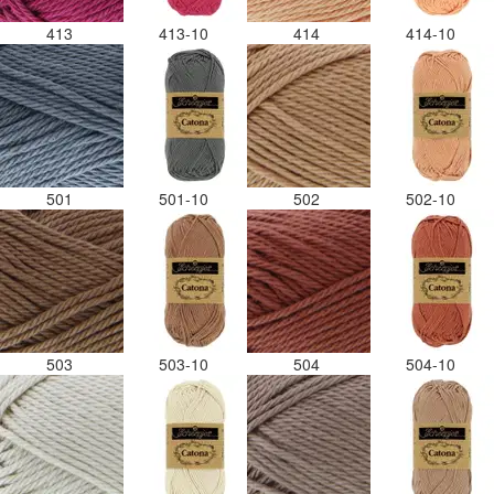
413
413-10
414
414-10
501
501-10
502
502-10
503
503-10
504
504-10