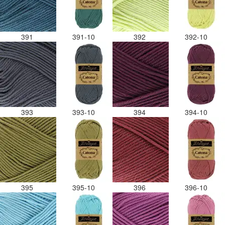
391
391-10
392
392-10
393
393-10
394
394-10
395
395-10
396
396-10