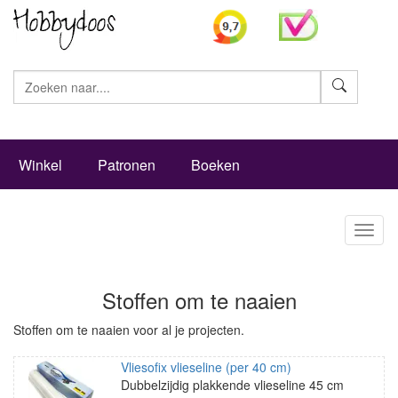
Zoeke
Winkel
Patronen
Boeken
Toggl
naviga
Stoffen om te naaien
Stoffen om te naaien voor al je projecten.
Vliesofix vlieseline (per 40 cm)
Dubbelzijdig plakkende vlieseline 45 cm