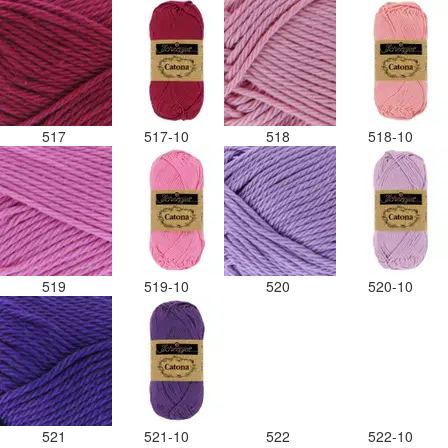
517
517-10
518
518-10
519
519-10
520
520-10
521
521-10
522
522-10