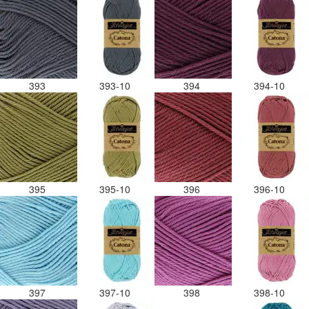
393
393-10
394
394-10
395
395-10
396
396-10
397
397-10
398
398-10