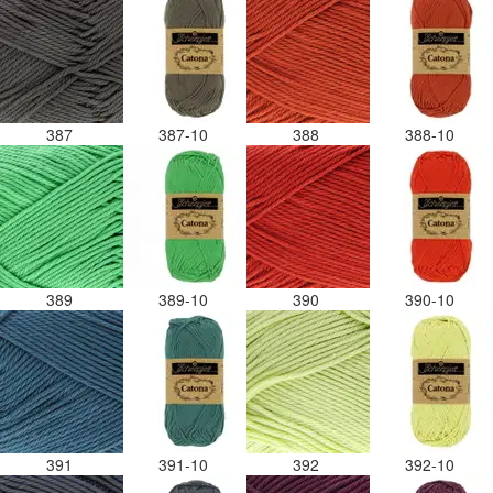
387
387-10
388
388-10
389
389-10
390
390-10
391
391-10
392
392-10