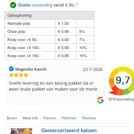
Gratis
verzending
vanaf € 50,-*
Oploopkorting
Normale prijs
€ 1,00
Onze prijs
€ 0,95
5%
Koop voor +€ 50,-
€ 0,93
7%
Koop voor +€ 100,-
€ 0,90
10%
Koop voor +€ 150,-
€ 0,85
15%
Hilde uit Loyers
17-7-2026
Loes uit 
Reeds meerdere keren breigaren en
Snelle leve
breinaalden besteld, altijd heel tevreden over
de service.
Boven
Meer info
Kleuren
Patronen
Reviews
Gemerceriseerd katoen