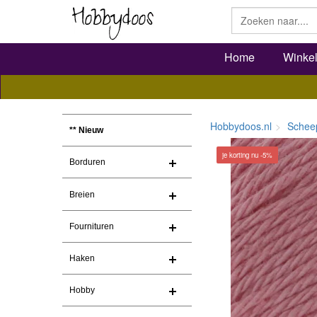
Home
Winke
Hobbydoos.nl
Schee
** Nieuw
je korting nu -5%
Borduren
Breien
Fournituren
Haken
Hobby