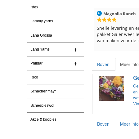
Istex
ren
Christel Vanderlinden
30-7-2026
Magnolia Ranch
Lammy yarns
Snelle levering. En prima garen
Snelle levering en e
pakket Ga er weer l
Lana Grossa
van maken voor de 
les
Lang Yarns
e
Phildar
Boven
Meer info
Ge
Rico
Gem
en 
Schachenmayr
wet
Vin
Scheepjeswol
Aktie & koopjes
Boven
Meer info