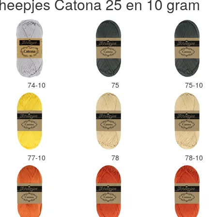
heepjes Catona 25 en 10 gram
74-10
75
75-10
77-10
78
78-10