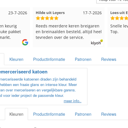
23-7-2026
Hilde uit Loyers
17-7-2026
Loes uit
en keurig
Reeds meerdere keren breigaren
Snelle le
euke pakket
en breinaalden besteld, altijd heel
Top.
markt.
tevreden over de service.
Kleuren
Productinformatie
Patronen
Reviews
merceriseerd katoen
erceriseerde katoenen draden zijn behandeld
hebben een fraaie glans en intense kleur. Meer
en over merceriseren en vergelijkbare garens.
d voor ieder project de passende kleur.
meer info..
Kleuren
Productinformatie
Patronen
Reviews