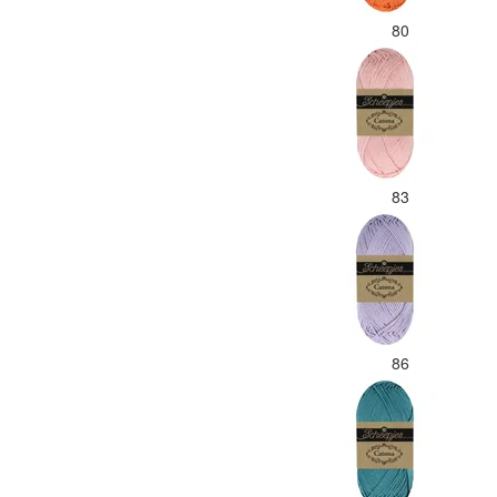
80
83
86