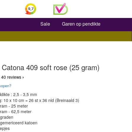
Zoeken
Sale
Garen op pendikte
 Catona 409 soft rose (25 gram)
 40 reviews
kopen?
dikte : 2,5 - 3,5 mm
 10 x 10 cm = 26 st x 36 nld (Breinaald 3)
gram - 25 meter
gram - 62,5 meter
 graden
 gemericeerd katoen
epjes