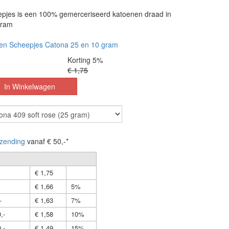
pjes is een 100% gemerceriseerd katoenen draad in
gram
en Scheepjes Catona 25 en 10 gram
Korting 5%
€ 1,75
zending
vanaf € 50,-*
€ 1,75
€ 1,66
5%
-
€ 1,63
7%
,-
€ 1,58
10%
,-
€ 1,49
15%