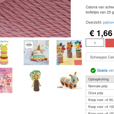
Catona van schee
bolletjes van 25 
Overzicht:
patron
€ 1,66
Gratis
ver
Oploopkorting
Normale prijs
Onze prijs
Koop voor +€ 50,
Koop voor +€ 100
Koop voor +€ 150