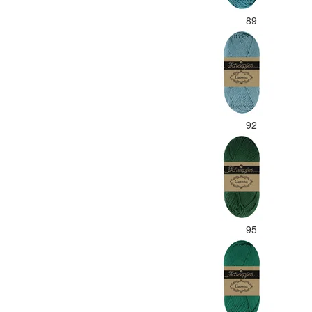
89
92
95