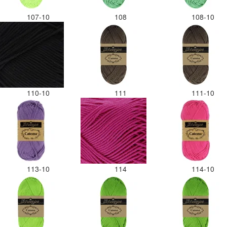
107-10
108
108-10
110-10
111
111-10
113-10
114
114-10