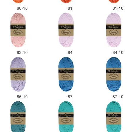
80-10
81
81-10
83-10
84
84-10
86-10
87
87-10