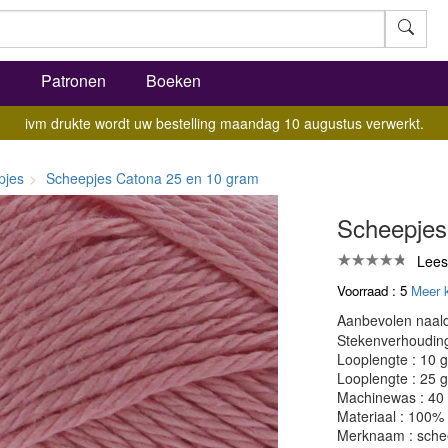
l
Patronen
Boeken
ivm drukte wordt uw bestelling maandag 10 augustus verwerkt.
pjes
Scheepjes Catona 25 en 10 gram
Scheepjes
Lees
Voorraad : 5
Meer 
Aanbevolen naald
Stekenverhouding:
Looplengte : 10 
Looplengte : 25 
Machinewas : 40
Materiaal : 100%
Merknaam : sche