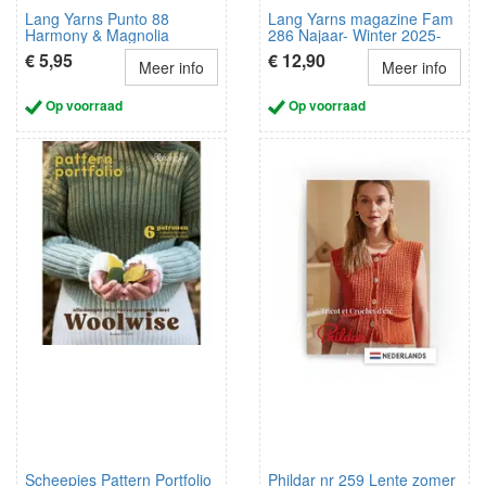
Lang Yarns Punto 88
Lang Yarns magazine Fam
Harmony & Magnolia
286 Najaar- Winter 2025-
NL/DE/FR
2026
€ 5,95
€ 12,90
Meer info
Meer info
Op voorraad
Op voorraad
Scheepjes Pattern Portfolio
Phildar nr 259 Lente zomer