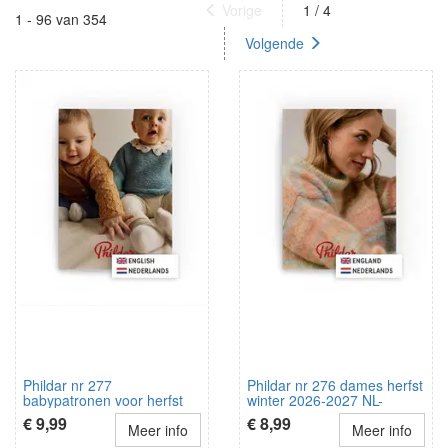
Vorige
1 / 4
1 - 96 van 354
Volgende
Phildar nr 277
Phildar nr 276 dames herfst
babypatronen voor herfst
winter 2026-2027 NL-
winter 2026-2027 NL-
Engels
€ 9,99
€ 8,99
Engels
Meer info
Meer info