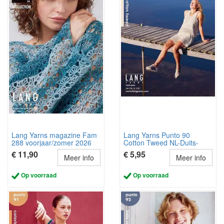
Lang Yarns magazine Fam
Lang Yarns Punto 90
288 voorjaar/zomer 2026
Cotton Tweed NL-Duits-
Frans
€ 11,90
€ 5,95
Meer info
Meer info
Op voorraad
Op voorraad