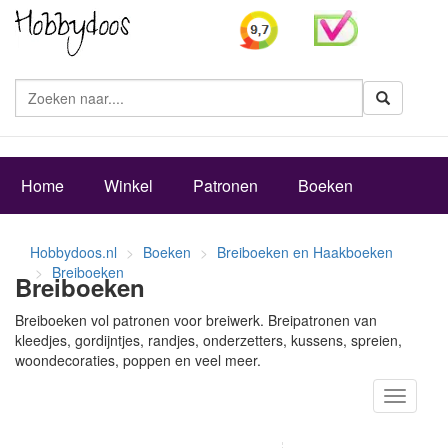
Zoeke
Home
Winkel
Patronen
Boeken
Hobbydoos.nl
Boeken
Breiboeken en Haakboeken
Breiboeken
Breiboeken
Breiboeken vol patronen voor breiwerk. Breipatronen van
kleedjes, gordijntjes, randjes, onderzetters, kussens, spreien,
woondecoraties, poppen en veel meer.
Toggle
navigati