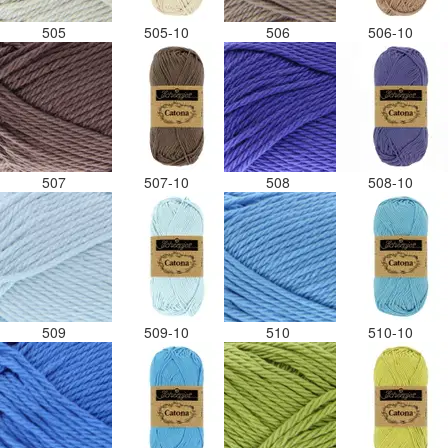
505
505-10
506
506-10
507
507-10
508
508-10
509
509-10
510
510-10