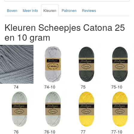
Boven
Meer info
Kleuren
Patronen
Reviews
Kleuren Scheepjes Catona 25
en 10 gram
74
74-10
75
75-10
76
76-10
77
77-10