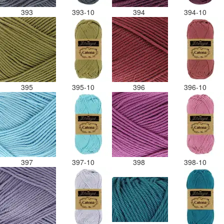
393
393-10
394
394-10
395
395-10
396
396-10
397
397-10
398
398-10