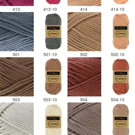
413
413-10
414
414-10
501
501-10
502
502-10
503
503-10
504
504-10