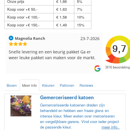
Onze prijs
€ 1,66
5%
Koop voor +€ 50,-
€ 1,63
7%
Koop voor +€ 100,-
€ 1,58
10%
Koop voor +€ 150,-
€ 1,49
15%
Hilde uit Loyers
17-7-2026
Loes uit 
Reeds meerdere keren breigaren en
Snelle leve
breinaalden besteld, altijd heel tevreden over
de service.
Boven
Meer info
Kleuren
Patronen
Reviews
Gemerceriseerd katoen
Gemerceriseerde katoenen draden zijn
behandeld en hebben een fraaie glans en
intense kleur. Meer weten over merceriseren
en vergelijkbare garens. Vind voor ieder project
de passende kleur.
meer info..