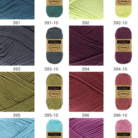
391
391-10
392
392-10
393
393-10
394
394-10
395
395-10
396
396-10