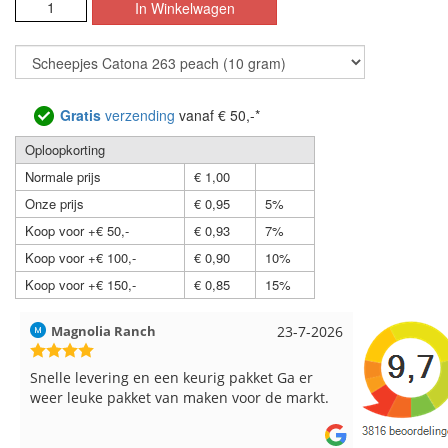
Gratis
verzending
vanaf € 50,-*
Oploopkorting
Normale prijs
€ 1,00
Onze prijs
€ 0,95
5%
Koop voor +€ 50,-
€ 0,93
7%
Koop voor +€ 100,-
€ 0,90
10%
Koop voor +€ 150,-
€ 0,85
15%
Hilde uit Loyers
17-7-2026
Loes uit 
Reeds meerdere keren breigaren en
Snelle leve
breinaalden besteld, altijd heel tevreden over
de service.