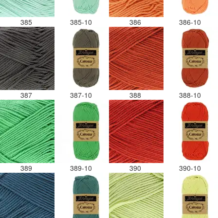
385
385-10
386
386-10
387
387-10
388
388-10
389
389-10
390
390-10