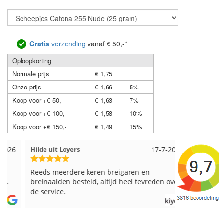
Gratis
verzending
vanaf € 50,-*
Oploopkorting
Normale prijs
€ 1,75
Onze prijs
€ 1,66
5%
Koop voor +€ 50,-
€ 1,63
7%
Koop voor +€ 100,-
€ 1,58
10%
Koop voor +€ 150,-
€ 1,49
15%
Hilde uit Loyers
17-7-2026
Loes uit 
Reeds meerdere keren breigaren en
Snelle leve
breinaalden besteld, altijd heel tevreden over
de service.