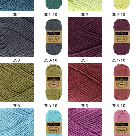
391
391-10
392
392-10
393
393-10
394
394-10
395
395-10
396
396-10