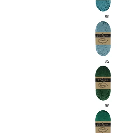
89
92
95