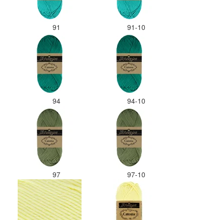
91
91-10
94
94-10
97
97-10