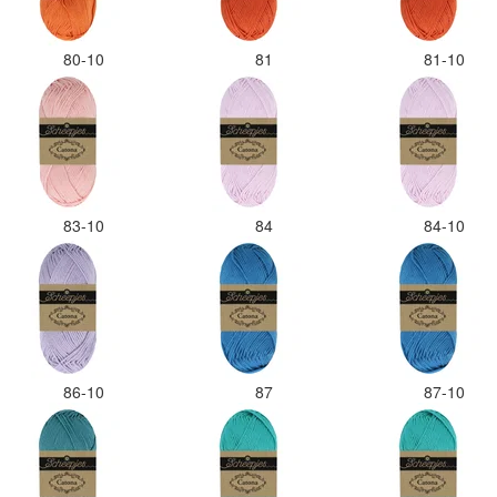
80-10
81
81-10
83-10
84
84-10
86-10
87
87-10