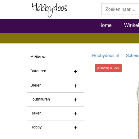
Home
Winke
Hobbydoos.nl
Schee
** Nieuw
je korting nu -5%
Borduren
Breien
Fournituren
Haken
Hobby