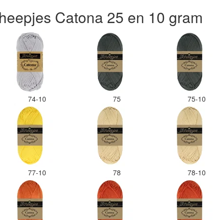
heepjes Catona 25 en 10 gram
74-10
75
75-10
77-10
78
78-10