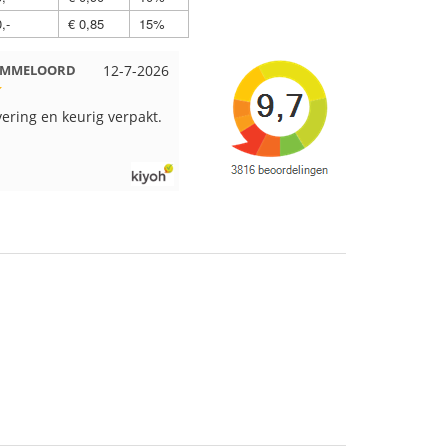
,-
€ 0,85
15%
 EMMELOORD
12-7-2026
Nell uit Beuningen
12-7-2026
vering en keurig verpakt.
Goed verpakt en snelgeleverd