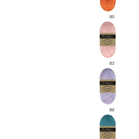
80
83
86