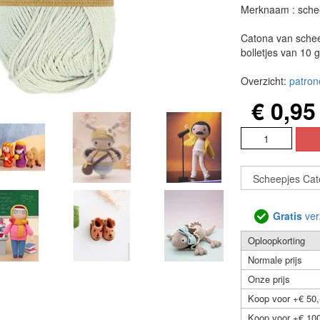
Merknaam : sche
Catona van schee
bolletjes van 10 
Overzicht:
patron
€ 0,95
Gratis
ver
Oploopkorting
Normale prijs
Onze prijs
Koop voor +€ 50,
Koop voor +€ 100