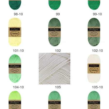
98-10
99
99-10
101-10
102
102-10
104-10
105
105-10