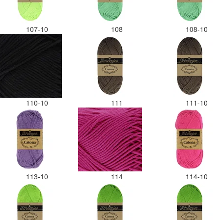
107-10
108
108-10
110-10
111
111-10
113-10
114
114-10