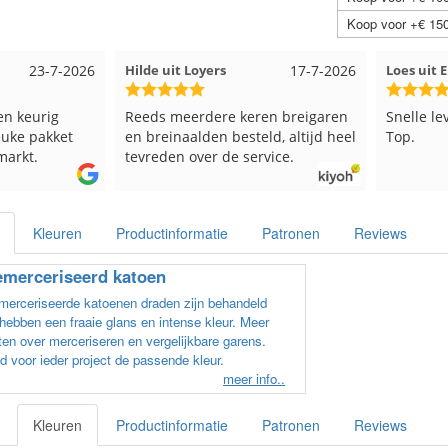
Koop voor +€ 150
23-7-2026
Hilde uit Loyers
17-7-2026
Loes uit
en keurig
Reeds meerdere keren breigaren
Snelle le
euke pakket
en breinaalden besteld, altijd heel
Top.
markt.
tevreden over de service.
Kleuren
Productinformatie
Patronen
Reviews
merceriseerd katoen
erceriseerde katoenen draden zijn behandeld
hebben een fraaie glans en intense kleur. Meer
en over merceriseren en vergelijkbare garens.
d voor ieder project de passende kleur.
meer info..
Kleuren
Productinformatie
Patronen
Reviews