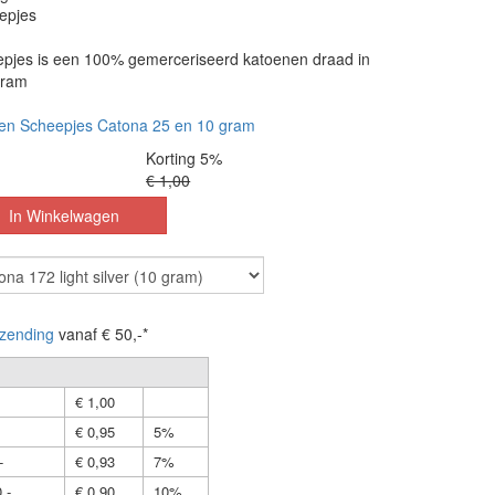
epjes
pjes is een 100% gemerceriseerd katoenen draad in
gram
en Scheepjes Catona 25 en 10 gram
Korting 5%
€ 1,00
zending
vanaf € 50,-*
€ 1,00
€ 0,95
5%
-
€ 0,93
7%
,-
€ 0,90
10%