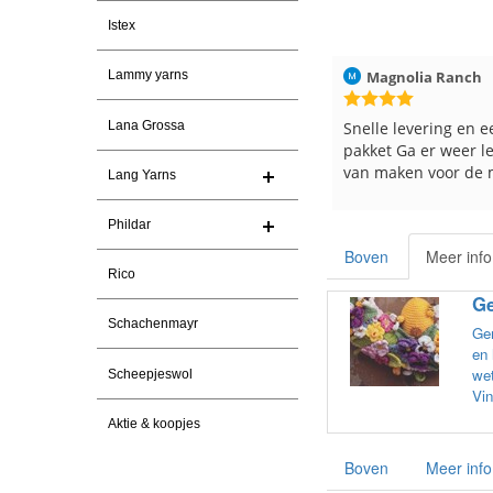
Istex
026
Christel Vanderlinden
30-7-2026
Magnolia Ranch
Lammy yarns
Snelle levering. En prima garen
Snelle levering en e
Lana Grossa
pakket Ga er weer l
van maken voor de 
Lang Yarns
les
e
Phildar
Boven
Meer info
Rico
Ge
Schachenmayr
Gem
en 
wet
Scheepjeswol
Vin
Aktie & koopjes
Boven
Meer info