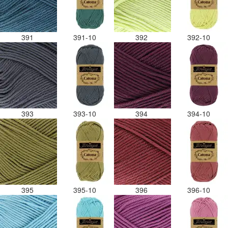
391
391-10
392
392-10
393
393-10
394
394-10
395
395-10
396
396-10