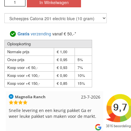
Gratis
verzending
vanaf € 50,-*
Oploopkorting
Normale prijs
€ 1,00
Onze prijs
€ 0,95
5%
Koop voor +€ 50,-
€ 0,93
7%
Koop voor +€ 100,-
€ 0,90
10%
Koop voor +€ 150,-
€ 0,85
15%
Hilde uit Loyers
17-7-2026
Loes uit 
Reeds meerdere keren breigaren en
Snelle leve
breinaalden besteld, altijd heel tevreden over
de service.