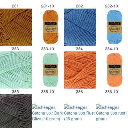
281
281-10
282
282-10
383
383-10
384
384-10
385
385-10
386
386-10