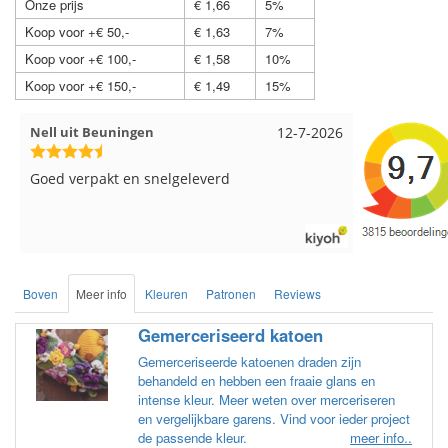
Onze prijs
€ 1,66
5%
Koop voor +€ 50,-
€ 1,63
7%
Koop voor +€ 100,-
€ 1,58
10%
Koop voor +€ 150,-
€ 1,49
15%
Wendy uit Amsterdam
11-7-2026
Anja uit D
Ruime keus aan viltwol, mooie kleuren en
Altijd alle
goede kwaliteit. Snel verzonden. Enigste wat ik
levering!
een beetje jammer vind is dat alles los in een
doos word gedaan. Had veel verschillende
kleuren blauw en paars besteld en dat word
zo los in een doos gestopt. Geen kleur codes
Boven
Meer info
Kleuren
Patronen
Reviews
en de vezels waren in elkaar gaan zitten. Moet
nu zelf uitzoeken welke kleurcode bij welke
Gemerceriseerd katoen
bol hoort. Had ook 3x 50 gram zwart besteld
maar door de andere bollen zitten er nu
Gemerceriseerde katoenen draden zijn
verschillende kleuren vezels in het zwart. Dat
behandeld en hebben een fraaie glans en
vind ik erg jammer. Als ik nu wil nabestellen
intense kleur. Meer weten over merceriseren
moet ik maar hopen dat ik de juiste kleurcode
en vergelijkbare garens. Vind voor ieder project
de passende kleur.
meer info..
bij de juiste bol heb gedaan. Misschien een