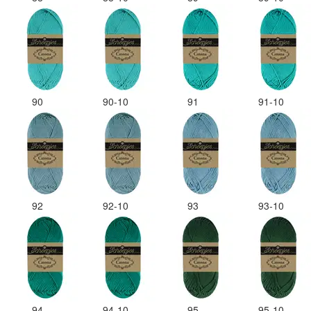
90
90-10
91
91-10
92
92-10
93
93-10
94
94-10
95
95-10