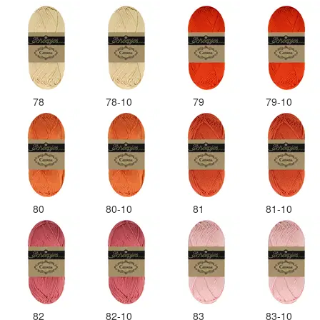
78
78-10
79
79-10
80
80-10
81
81-10
82
82-10
83
83-10