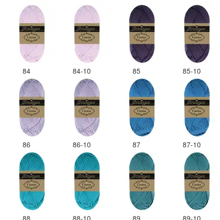
84
84-10
85
85-10
86
86-10
87
87-10
88
88-10
89
89-10