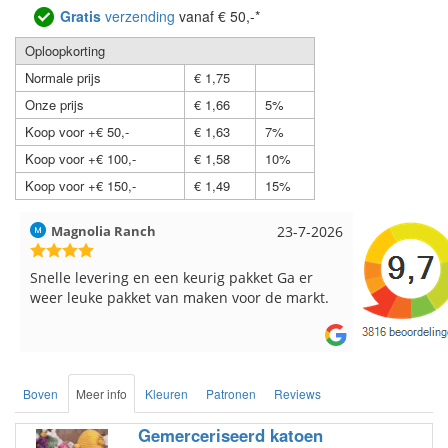
Gratis
verzending
vanaf € 50,-*
Oploopkorting
Normale prijs
€ 1,75
Onze prijs
€ 1,66
5%
Koop voor +€ 50,-
€ 1,63
7%
Koop voor +€ 100,-
€ 1,58
10%
Koop voor +€ 150,-
€ 1,49
15%
Hilde uit Loyers
17-7-2026
Loes uit 
Reeds meerdere keren breigaren en
Snelle leve
breinaalden besteld, altijd heel tevreden over
de service.
Boven
Meer info
Kleuren
Patronen
Reviews
Gemerceriseerd katoen