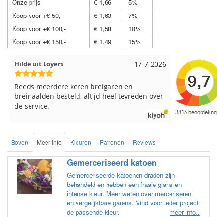
Onze prijs
€ 1,66
5%
Koop voor +€ 50,-
€ 1,63
7%
Koop voor +€ 100,-
€ 1,58
10%
Koop voor +€ 150,-
€ 1,49
15%
Loes uit EMMELOORD
12-7-2026
Nell uit B
Snelle levering en keurig verpakt. Top.
Goed verpa
Boven
Meer info
Kleuren
Patronen
Reviews
Gemerceriseerd katoen
Gemerceriseerde katoenen draden zijn
behandeld en hebben een fraaie glans en
intense kleur. Meer weten over merceriseren
en vergelijkbare garens. Vind voor ieder project
de passende kleur.
meer info..