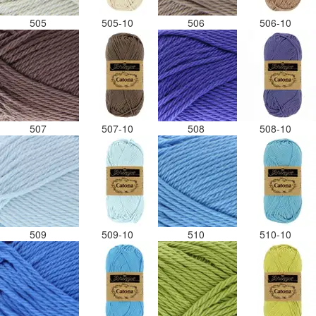
505
505-10
506
506-10
507
507-10
508
508-10
509
509-10
510
510-10