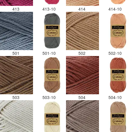
413
413-10
414
414-10
501
501-10
502
502-10
503
503-10
504
504-10