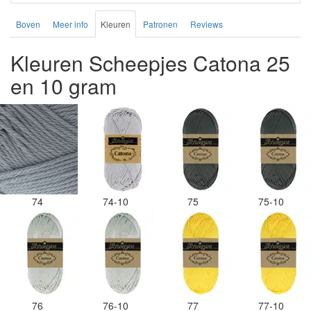
Boven
Meer info
Kleuren
Patronen
Reviews
Kleuren Scheepjes Catona 25
en 10 gram
74
74-10
75
75-10
76
76-10
77
77-10