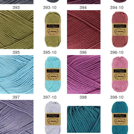
393
393-10
394
394-10
395
395-10
396
396-10
397
397-10
398
398-10