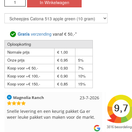
Gratis
verzending
vanaf € 50,-*
Oploopkorting
Normale prijs
€ 1,00
Onze prijs
€ 0,95
5%
Koop voor +€ 50,-
€ 0,93
7%
Koop voor +€ 100,-
€ 0,90
10%
Koop voor +€ 150,-
€ 0,85
15%
Hilde uit Loyers
17-7-2026
Loes uit 
Reeds meerdere keren breigaren en
Snelle leve
breinaalden besteld, altijd heel tevreden over
de service.