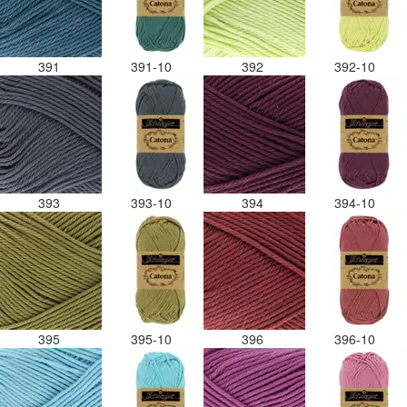
391
391-10
392
392-10
393
393-10
394
394-10
395
395-10
396
396-10