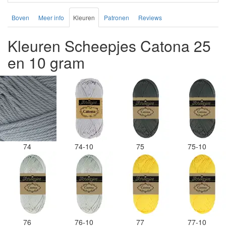
Boven
Meer info
Kleuren
Patronen
Reviews
Kleuren Scheepjes Catona 25
en 10 gram
74
74-10
75
75-10
76
76-10
77
77-10