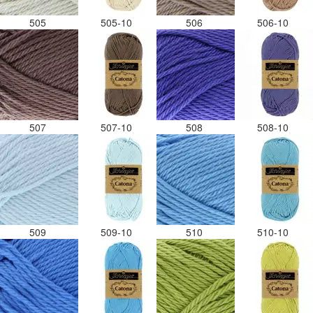
505
505-10
506
506-10
507
507-10
508
508-10
509
509-10
510
510-10