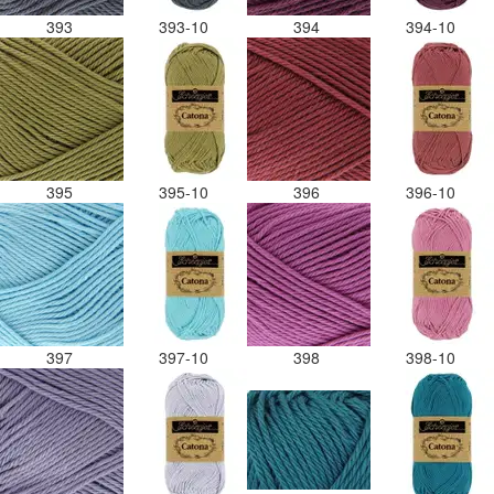
393
393-10
394
394-10
395
395-10
396
396-10
397
397-10
398
398-10