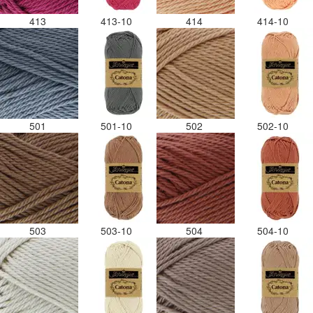
413
413-10
414
414-10
501
501-10
502
502-10
503
503-10
504
504-10