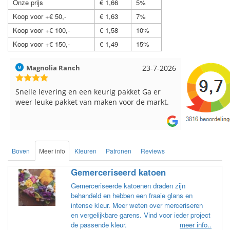
Onze prijs
€ 1,66
5%
Koop voor +€ 50,-
€ 1,63
7%
Koop voor +€ 100,-
€ 1,58
10%
Koop voor +€ 150,-
€ 1,49
15%
Hilde uit Loyers
17-7-2026
Loes uit 
Reeds meerdere keren breigaren en
Snelle leve
breinaalden besteld, altijd heel tevreden over
de service.
Boven
Meer info
Kleuren
Patronen
Reviews
Gemerceriseerd katoen
Gemerceriseerde katoenen draden zijn
behandeld en hebben een fraaie glans en
intense kleur. Meer weten over merceriseren
en vergelijkbare garens. Vind voor ieder project
de passende kleur.
meer info..