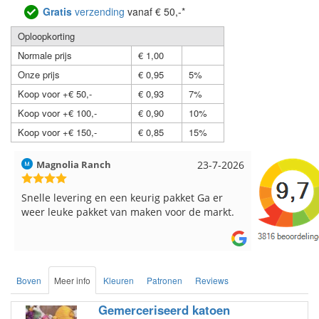
Gratis
verzending
vanaf € 50,-*
Oploopkorting
Normale prijs
€ 1,00
Onze prijs
€ 0,95
5%
Koop voor +€ 50,-
€ 0,93
7%
Koop voor +€ 100,-
€ 0,90
10%
Koop voor +€ 150,-
€ 0,85
15%
Hilde uit Loyers
17-7-2026
Loes uit 
Reeds meerdere keren breigaren en
Snelle leve
breinaalden besteld, altijd heel tevreden over
de service.
Boven
Meer info
Kleuren
Patronen
Reviews
Gemerceriseerd katoen