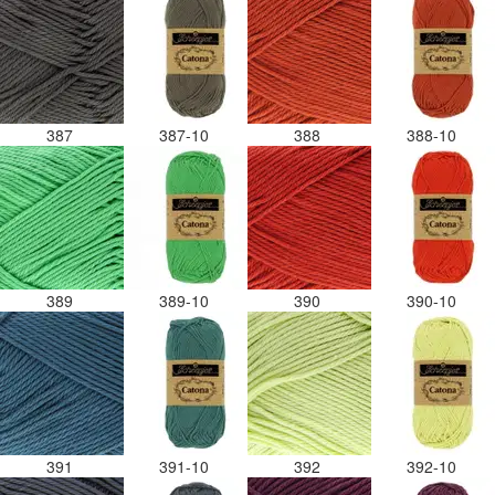
387
387-10
388
388-10
389
389-10
390
390-10
391
391-10
392
392-10