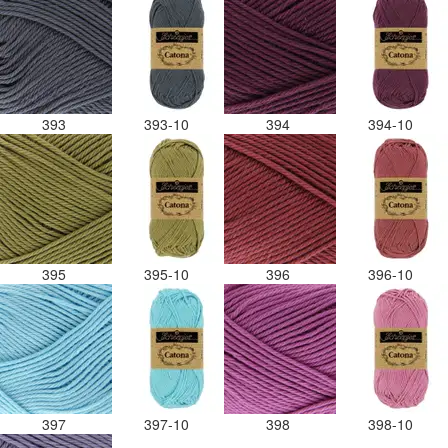
393
393-10
394
394-10
395
395-10
396
396-10
397
397-10
398
398-10