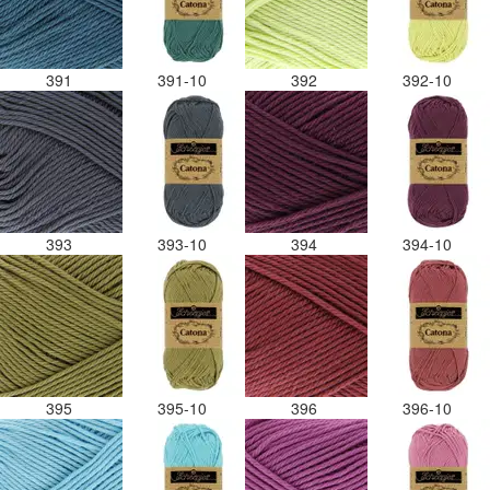
391
391-10
392
392-10
393
393-10
394
394-10
395
395-10
396
396-10