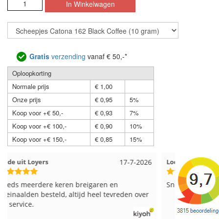
Gratis
verzending
vanaf € 50,-*
Oploopkorting
Normale prijs
€ 1,00
Onze prijs
€ 0,95
5%
Koop voor +€ 50,-
€ 0,93
7%
Koop voor +€ 100,-
€ 0,90
10%
Koop voor +€ 150,-
€ 0,85
15%
Loes uit EMMELOORD
12-7-2026
Nell uit B
Snelle levering en keurig verpakt. Top.
Goed verpa