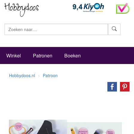
Zoeke
Winkel
Patronen
Boeken
Hobbydoos.nl
Patroon