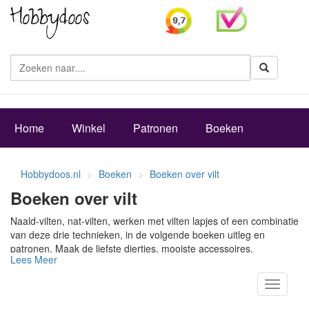
Zoeke
Home
Winkel
Patronen
Boeken
Hobbydoos.nl
Boeken
Boeken over vilt
Boeken over vilt
Naald-vilten, nat-vilten, werken met vilten lapjes of een combinatie
van deze drie technieken, in de volgende boeken uitleg en
patronen. Maak de liefste diertjes, mooiste accessoires,
Lees Meer
decoraties voor Pasen, sinterklaas of kerst. Boeken met daarin
uitgebreide uitleg over de techniek vilten met de naald of de natte
Toggle
techniek. Boeken met prachtige vilten werkstukken met daarbij
navigati
naaipatronen en werkomschrijving voor jong en oud, voor