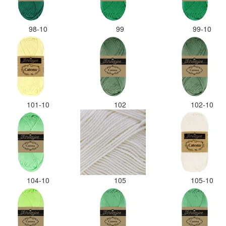
98-10
99
99-10
101-10
102
102-10
104-10
105
105-10