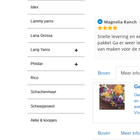
Istex
ren
Christel Vanderlinden
30-7-2026
Magnolia Ranch
Lammy yarns
Snelle levering. En prima garen
Snelle levering en e
Lana Grossa
pakket Ga er weer l
van maken voor de 
Lang Yarns
les
e
Phildar
Boven
Meer info
Rico
Ge
Schachenmayr
Gem
en 
wet
Scheepjeswol
Vin
Aktie & koopjes
Boven
Meer info