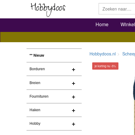
Home
Winke
Hobbydoos.nl
Schee
** Nieuw
je korting nu -5%
Borduren
Breien
Fournituren
Haken
Hobby