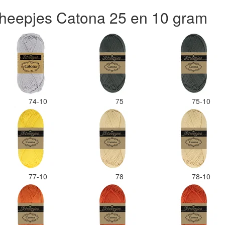
heepjes Catona 25 en 10 gram
74-10
75
75-10
77-10
78
78-10