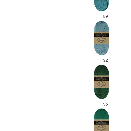
89
92
95