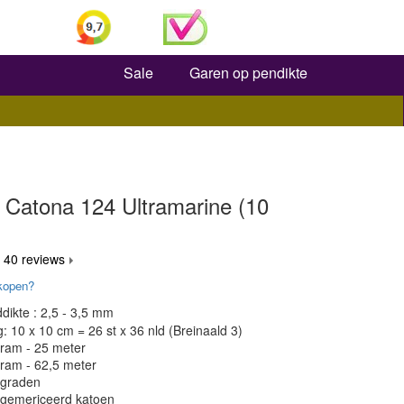
Zoeken
Sale
Garen op pendikte
 Catona 124 Ultramarine (10
 40 reviews
kopen?
dikte : 2,5 - 3,5 mm
 10 x 10 cm = 26 st x 36 nld (Breinaald 3)
gram - 25 meter
gram - 62,5 meter
 graden
 gemericeerd katoen