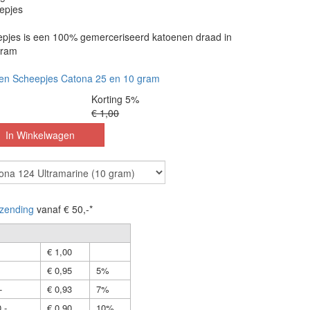
epjes
pjes is een 100% gemerceriseerd katoenen draad in
gram
en Scheepjes Catona 25 en 10 gram
Korting 5%
€ 1,00
zending
vanaf € 50,-*
€ 1,00
€ 0,95
5%
-
€ 0,93
7%
,-
€ 0,90
10%