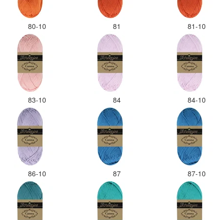
80-10
81
81-10
83-10
84
84-10
86-10
87
87-10