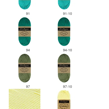
91
91-10
94
94-10
97
97-10