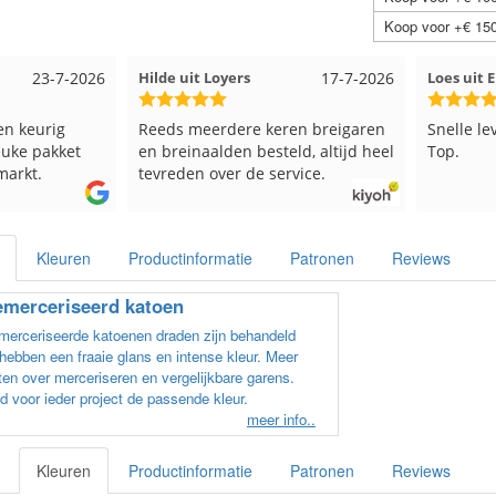
Koop voor +€ 150
23-7-2026
Hilde uit Loyers
17-7-2026
Loes uit
en keurig
Reeds meerdere keren breigaren
Snelle le
euke pakket
en breinaalden besteld, altijd heel
Top.
markt.
tevreden over de service.
Kleuren
Productinformatie
Patronen
Reviews
merceriseerd katoen
erceriseerde katoenen draden zijn behandeld
hebben een fraaie glans en intense kleur. Meer
en over merceriseren en vergelijkbare garens.
d voor ieder project de passende kleur.
meer info..
Kleuren
Productinformatie
Patronen
Reviews