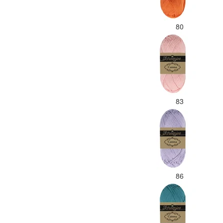
80
83
86