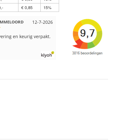
,-
€ 0,85
15%
 EMMELOORD
12-7-2026
Nell uit Beuningen
12-7-2026
vering en keurig verpakt.
Goed verpakt en snelgeleverd