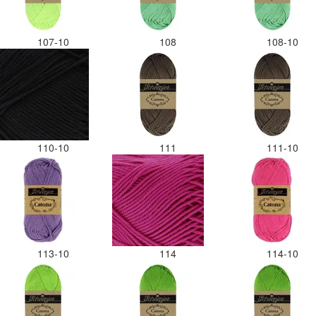
107-10
108
108-10
110-10
111
111-10
113-10
114
114-10