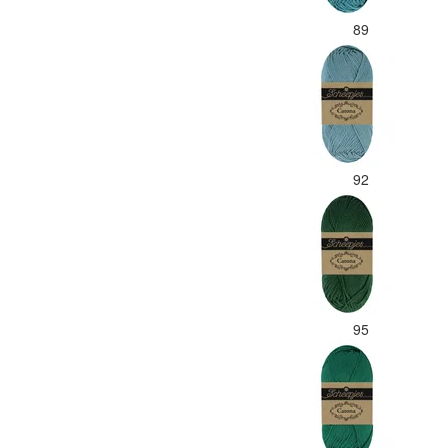
89
92
95