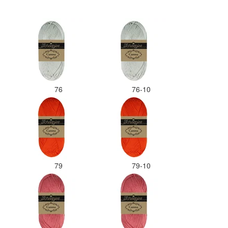
kleurcode bij de juiste bol heb
gedaan. Misschien een tip om de
kleuren apart in te pakken met
een sticker welke kleur het is?
Desondanks zou ik deze shop
zeker wel aanbevelen wat betreft
de viltwol. Goede prijs/kwaliteit
verhouding.
76
76-10
79
79-10