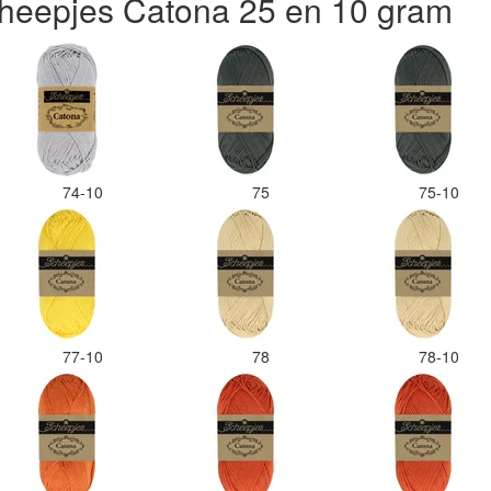
heepjes Catona 25 en 10 gram
74-10
75
75-10
77-10
78
78-10