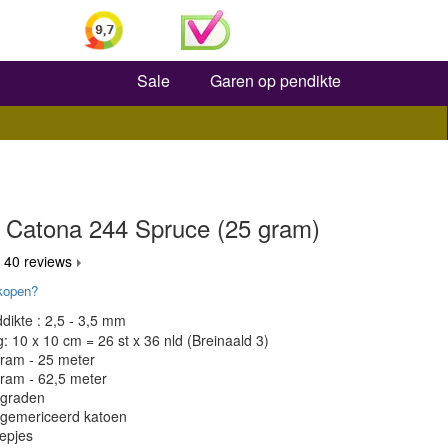
Zoeken
Sale
Garen op pendikte
 Catona 244 Spruce (25 gram)
 40 reviews
kopen?
dikte : 2,5 - 3,5 mm
 10 x 10 cm = 26 st x 36 nld (Breinaald 3)
gram - 25 meter
gram - 62,5 meter
 graden
 gemericeerd katoen
epjes