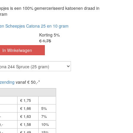
pjes is een 100% gemerceriseerd katoenen draad in
gram
en Scheepjes Catona 25 en 10 gram
Korting 5%
€ 1,75
zending
vanaf € 50,-*
€ 1,75
€ 1,66
5%
-
€ 1,63
7%
,-
€ 1,58
10%
,-
€ 1,49
15%