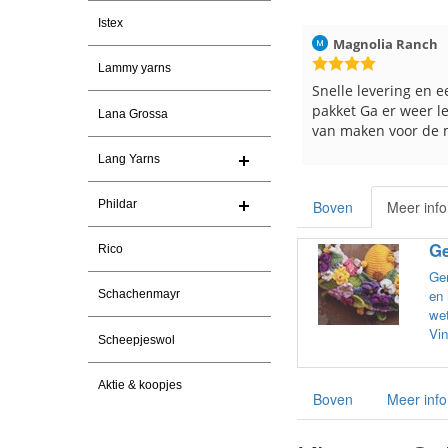
Istex
026
Magnolia Ranch
23-7-2026
Hilde uit Loyers
Lammy yarns
n
Snelle levering en een keurig
Reeds meerdere ker
pakket Ga er weer leuke pakket
en breinaalden beste
Lana Grossa
van maken voor de markt.
tevreden over de ser
Lang Yarns
Phildar
Boven
Meer info
Ge
Rico
Gem
en 
Schachenmayr
wet
Vin
Scheepjeswol
Aktie & koopjes
Boven
Meer info