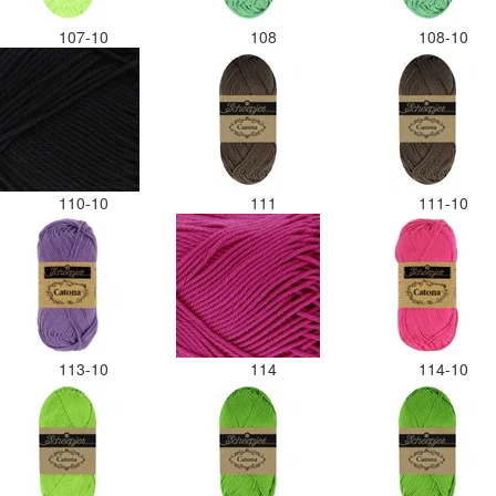
107-10
108
108-10
110-10
111
111-10
113-10
114
114-10