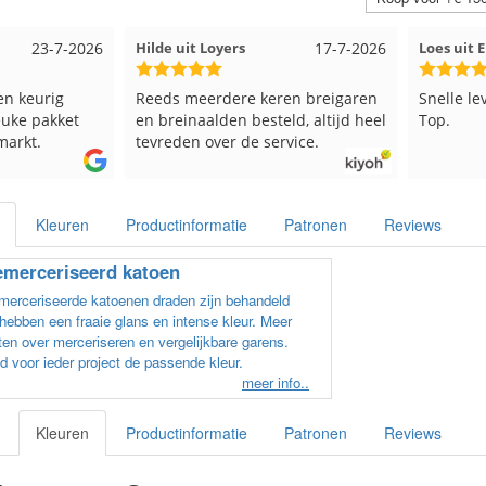
17-7-2026
Loes uit EMMELOORD
12-7-2026
Nell uit 
en breigaren
Snelle levering en keurig verpakt.
Goed ver
ld, altijd heel
Top.
vice.
Kleuren
Productinformatie
Patronen
Reviews
merceriseerd katoen
erceriseerde katoenen draden zijn behandeld
hebben een fraaie glans en intense kleur. Meer
en over merceriseren en vergelijkbare garens.
d voor ieder project de passende kleur.
meer info..
Kleuren
Productinformatie
Patronen
Reviews