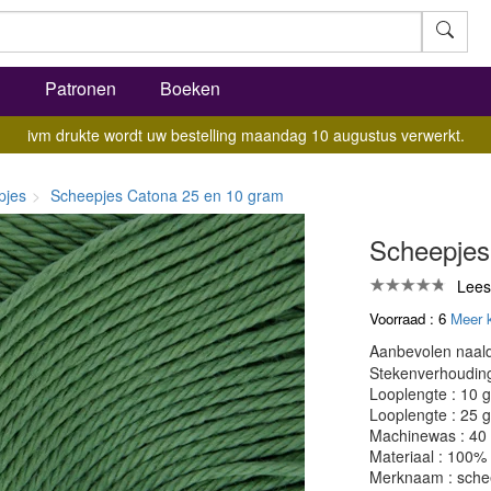
l
Patronen
Boeken
ivm drukte wordt uw bestelling maandag 10 augustus verwerkt.
pjes
Scheepjes Catona 25 en 10 gram
Scheepjes
Lees
Voorraad : 6
Meer 
Aanbevolen naald
Stekenverhouding:
Looplengte : 10 
Looplengte : 25 
Machinewas : 40
Materiaal : 100%
Merknaam : sche