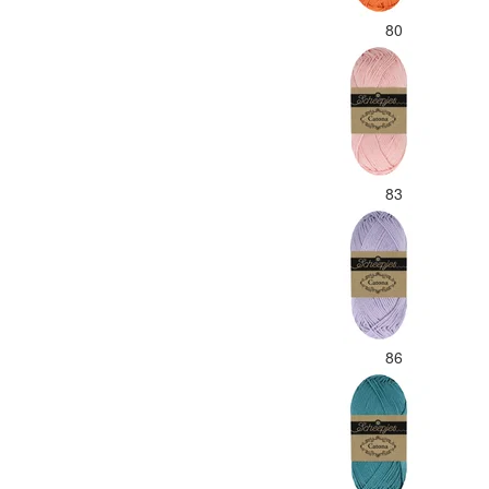
80
83
86