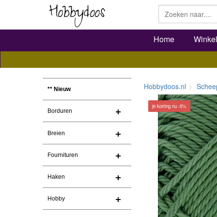
Home
Winke
Hobbydoos.nl
Schee
** Nieuw
je korting nu -5%
Borduren
Breien
Fournituren
Haken
Hobby