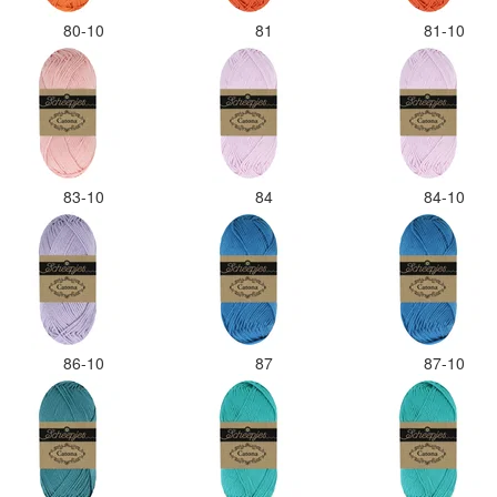
80-10
81
81-10
83-10
84
84-10
86-10
87
87-10