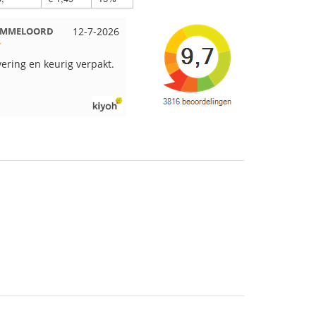
Beuningen
12-7-2026
Wendy uit Amsterdam
11-7-2026
pakt en snelgeleverd
Ruime keus aan viltwol, mooie
kleuren en goede kwaliteit. Snel
verzonden. Enigste wat ik een
beetje jammer vind is dat alles los
in een doos word gedaan. Had
veel verschillende kleuren blauw
en paars besteld en dat word zo
los in een doos gestopt. Geen
kleur codes en de vezels waren in
elkaar gaan zitten. Moet nu zelf
uitzoeken welke kleurcode bij
welke bol hoort. Had ook 3x 50
gram zwart besteld maar door de
andere bollen zitten er nu
verschillende kleuren vezels in
het zwart. Dat vind ik erg jammer.
Als ik nu wil nabestellen moet ik
maar hopen dat ik de juiste