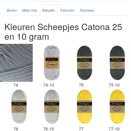
Boven
Meer info
Kleuren
Patronen
Reviews
Kleuren Scheepjes Catona 25
en 10 gram
74
74-10
75
75-10
76
76-10
77
77-10