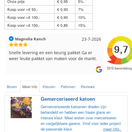
Onze prijs
€ 0,95
5%
Koop voor +€ 50,-
€ 0,93
7%
Koop voor +€ 100,-
€ 0,90
10%
Koop voor +€ 150,-
€ 0,85
15%
Hilde uit Loyers
17-7-2026
Loes uit 
Reeds meerdere keren breigaren en
Snelle leve
breinaalden besteld, altijd heel tevreden over
de service.
Boven
Meer info
Kleuren
Patronen
Reviews
Gemerceriseerd katoen
Gemerceriseerde katoenen draden zijn
behandeld en hebben een fraaie glans en
intense kleur. Meer weten over merceriseren
en vergelijkbare garens. Vind voor ieder project
de passende kleur.
meer info..