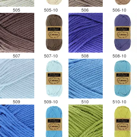
505
505-10
506
506-10
507
507-10
508
508-10
509
509-10
510
510-10