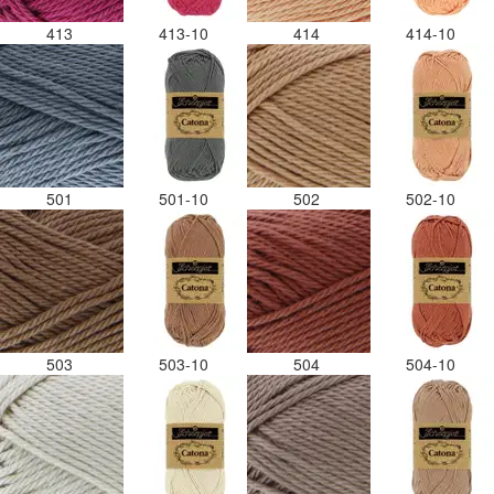
413
413-10
414
414-10
501
501-10
502
502-10
503
503-10
504
504-10