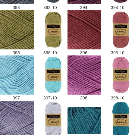
393
393-10
394
394-10
395
395-10
396
396-10
397
397-10
398
398-10