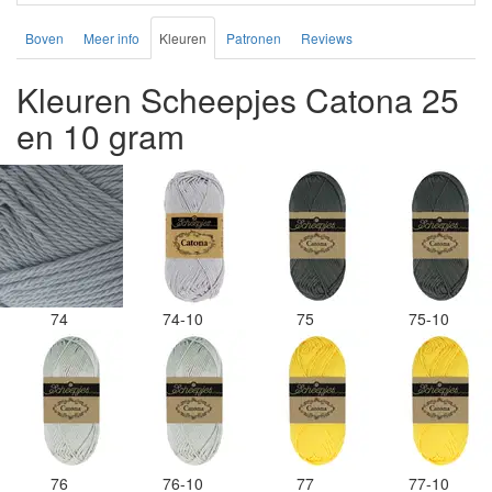
Boven
Meer info
Kleuren
Patronen
Reviews
Kleuren Scheepjes Catona 25
en 10 gram
74
74-10
75
75-10
76
76-10
77
77-10