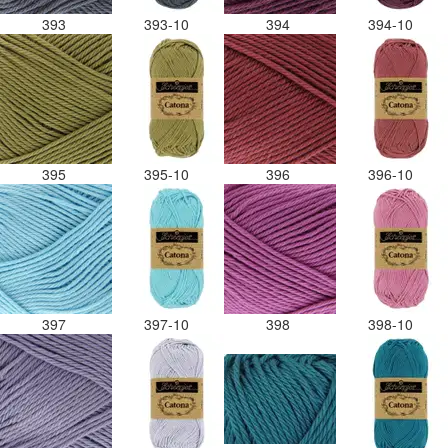
393
393-10
394
394-10
395
395-10
396
396-10
397
397-10
398
398-10