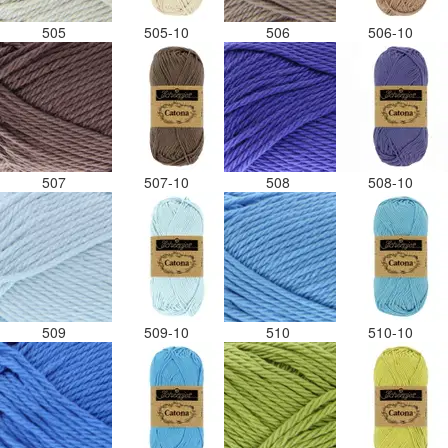
505
505-10
506
506-10
507
507-10
508
508-10
509
509-10
510
510-10