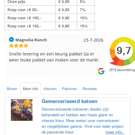
Onze prijs
€ 0,95
5%
Koop voor +€ 50,-
€ 0,93
7%
Koop voor +€ 100,-
€ 0,90
10%
Koop voor +€ 150,-
€ 0,85
15%
Hilde uit Loyers
17-7-2026
Loes uit 
Reeds meerdere keren breigaren en
Snelle leve
breinaalden besteld, altijd heel tevreden over
de service.
Boven
Meer info
Kleuren
Patronen
Reviews
Gemerceriseerd katoen
Gemerceriseerde katoenen draden zijn
behandeld en hebben een fraaie glans en
intense kleur. Meer weten over merceriseren
en vergelijkbare garens. Vind voor ieder project
de passende kleur.
meer info..