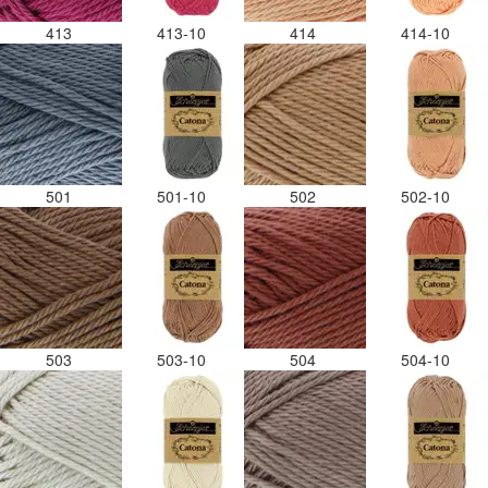
413
413-10
414
414-10
501
501-10
502
502-10
503
503-10
504
504-10