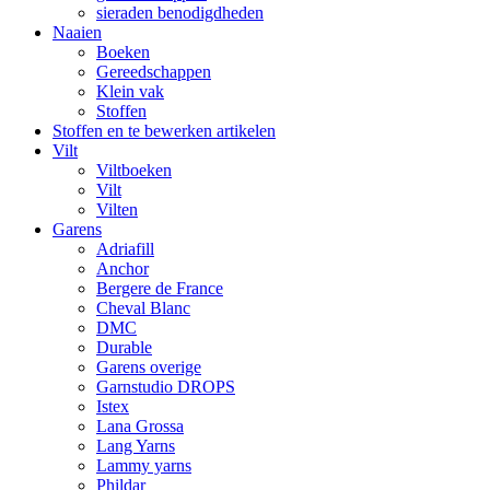
sieraden benodigdheden
Naaien
Boeken
Gereedschappen
Klein vak
Stoffen
Stoffen en te bewerken artikelen
Vilt
Viltboeken
Vilt
Vilten
Garens
Adriafill
Anchor
Bergere de France
Cheval Blanc
DMC
Durable
Garens overige
Garnstudio DROPS
Istex
Lana Grossa
Lang Yarns
Lammy yarns
Phildar