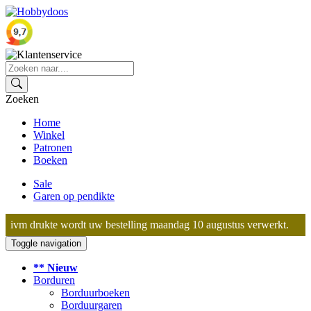
Zoeken
Home
Winkel
Patronen
Boeken
Sale
Garen op pendikte
ivm drukte wordt uw bestelling maandag 10 augustus verwerkt.
Toggle navigation
** Nieuw
Borduren
Borduurboeken
Borduurgaren