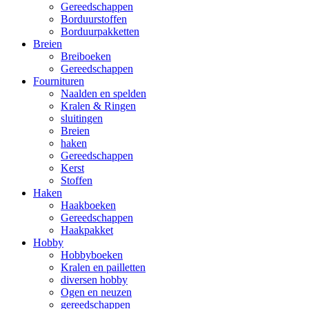
Gereedschappen
Borduurstoffen
Borduurpakketten
Breien
Breiboeken
Gereedschappen
Fournituren
Naalden en spelden
Kralen & Ringen
sluitingen
Breien
haken
Gereedschappen
Kerst
Stoffen
Haken
Haakboeken
Gereedschappen
Haakpakket
Hobby
Hobbyboeken
Kralen en pailletten
diversen hobby
Ogen en neuzen
gereedschappen