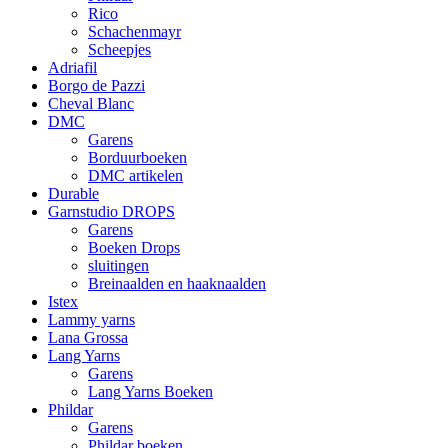
Rico
Schachenmayr
Scheepjes
Adriafil
Borgo de Pazzi
Cheval Blanc
DMC
Garens
Borduurboeken
DMC artikelen
Durable
Garnstudio DROPS
Garens
Boeken Drops
sluitingen
Breinaalden en haaknaalden
Istex
Lammy yarns
Lana Grossa
Lang Yarns
Garens
Lang Yarns Boeken
Phildar
Garens
Phildar boeken