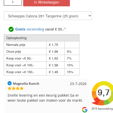
Gratis
verzending
vanaf € 50,-*
Oploopkorting
Normale prijs
€ 1,75
Onze prijs
€ 1,66
5%
Koop voor +€ 50,-
€ 1,63
7%
Koop voor +€ 100,-
€ 1,58
10%
Koop voor +€ 150,-
€ 1,49
15%
Hilde uit Loyers
17-7-2026
Loes uit 
Reeds meerdere keren breigaren en
Snelle leve
breinaalden besteld, altijd heel tevreden over
de service.