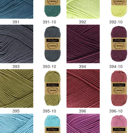
391
391-10
392
392-10
393
393-10
394
394-10
395
395-10
396
396-10