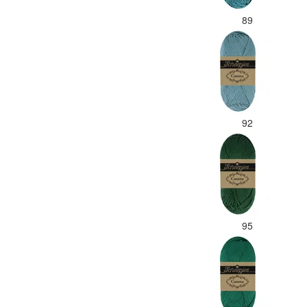
89
92
95