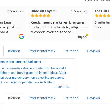
23-7-2026
Hilde uit Loyers
17-7-2026
Loes uit
en keurig
Reeds meerdere keren breigaren
Snelle le
euke pakket
en breinaalden besteld, altijd heel
Top.
markt.
tevreden over de service.
Kleuren
Productinformatie
Patronen
Reviews
merceriseerd katoen
erceriseerde katoenen draden zijn behandeld
hebben een fraaie glans en intense kleur. Meer
en over merceriseren en vergelijkbare garens.
d voor ieder project de passende kleur.
meer info..
Kleuren
Productinformatie
Patronen
Reviews