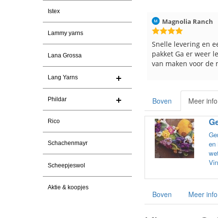
Istex
ren
Christel Vanderlinden
30-7-2026
Magnolia Ranch
Lammy yarns
Snelle levering. En prima garen
Snelle levering en e
pakket Ga er weer l
Lana Grossa
van maken voor de 
les
Lang Yarns
e
Phildar
Boven
Meer info
Ge
Rico
Gem
en 
Schachenmayr
wet
Vin
Scheepjeswol
Aktie & koopjes
Boven
Meer info