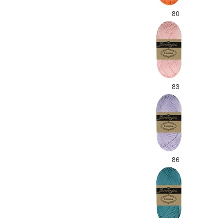
80
83
86