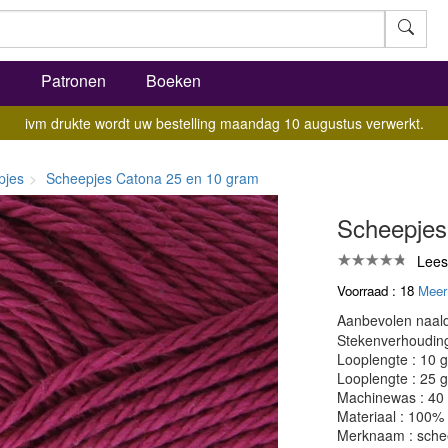
l
Patronen
Boeken
ivm drukte wordt uw bestelling maandag 10 augustus verwerkt.
pjes
Scheepjes Catona 25 en 10 gram
Scheepjes
Lees
Voorraad : 18
Meer
Aanbevolen naald
Stekenverhouding:
Looplengte : 10 
Looplengte : 25 
Machinewas : 40
Materiaal : 100%
Merknaam : sche