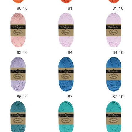
80-10
81
81-10
83-10
84
84-10
86-10
87
87-10