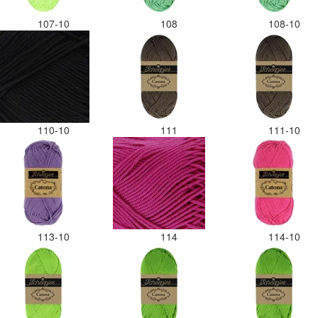
107-10
108
108-10
110-10
111
111-10
113-10
114
114-10