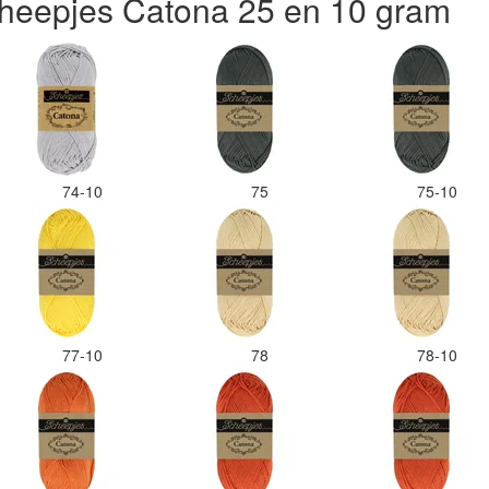
heepjes Catona 25 en 10 gram
74-10
75
75-10
77-10
78
78-10