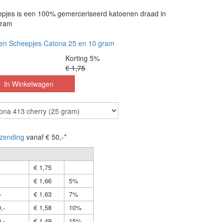
pjes is een 100% gemerceriseerd katoenen draad in
gram
en Scheepjes Catona 25 en 10 gram
Korting 5%
€ 1,75
zending
vanaf € 50,-*
€ 1,75
€ 1,66
5%
-
€ 1,63
7%
,-
€ 1,58
10%
,-
€ 1,49
15%