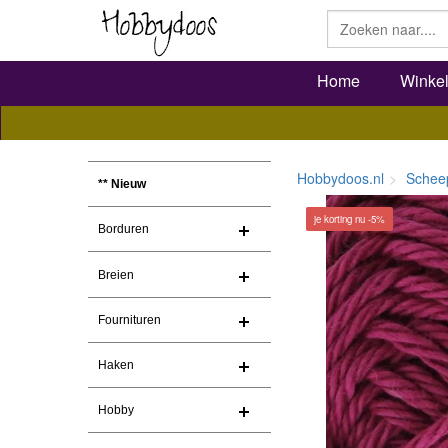
Home
Winke
Hobbydoos.nl
Schee
** Nieuw
je korting nu -5%
Borduren
Breien
Fournituren
Haken
Hobby