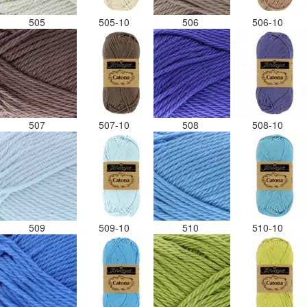
505
505-10
506
506-10
507
507-10
508
508-10
509
509-10
510
510-10