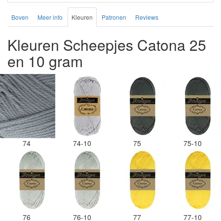
Boven
Meer info
Kleuren
Patronen
Reviews
Kleuren Scheepjes Catona 25
en 10 gram
74
74-10
75
75-10
76
76-10
77
77-10