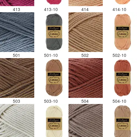
413
413-10
414
414-10
501
501-10
502
502-10
503
503-10
504
504-10