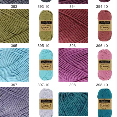
393
393-10
394
394-10
395
395-10
396
396-10
397
397-10
398
398-10