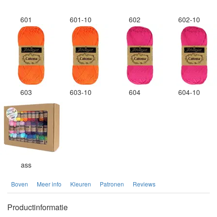
601
601-10
602
602-10
603
603-10
604
604-10
ass
Boven
Meer info
Kleuren
Patronen
Reviews
Productinformatie