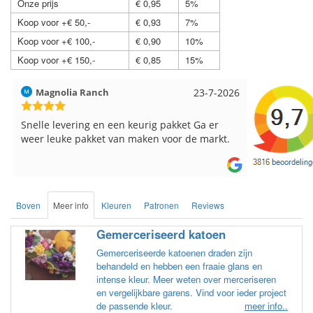
Onze prijs
€ 0,95
5%
Koop voor +€ 50,-
€ 0,93
7%
Koop voor +€ 100,-
€ 0,90
10%
Koop voor +€ 150,-
€ 0,85
15%
Hilde uit Loyers
17-7-2026
Loes uit 
Reeds meerdere keren breigaren en
Snelle leve
breinaalden besteld, altijd heel tevreden over
de service.
Boven
Meer info
Kleuren
Patronen
Reviews
Gemerceriseerd katoen
Gemerceriseerde katoenen draden zijn
behandeld en hebben een fraaie glans en
intense kleur. Meer weten over merceriseren
en vergelijkbare garens. Vind voor ieder project
de passende kleur.
meer info..