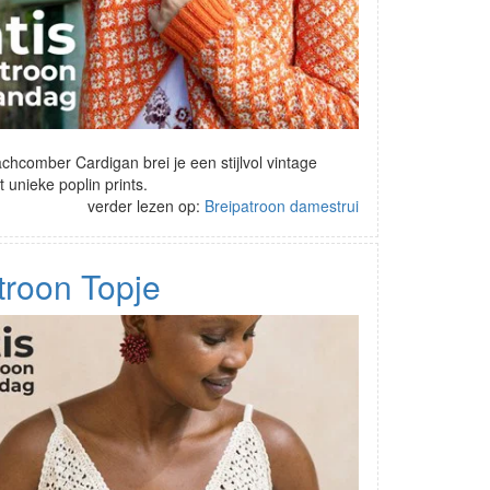
hcomber Cardigan brei je een stijlvol vintage
unieke poplin prints.
verder lezen op:
Breipatroon damestrui
roon Topje