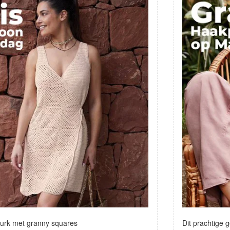
Jurk met granny squares
Dit prachtige 