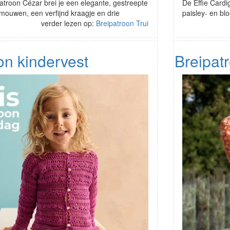
patroon Cézar brei je een elegante, gestreepte
De Effie Cardi
mouwen, een verfijnd kraagje en drie
paisley- en b
verder lezen op:
Breipatroon Trui
n kindervest
Breipat