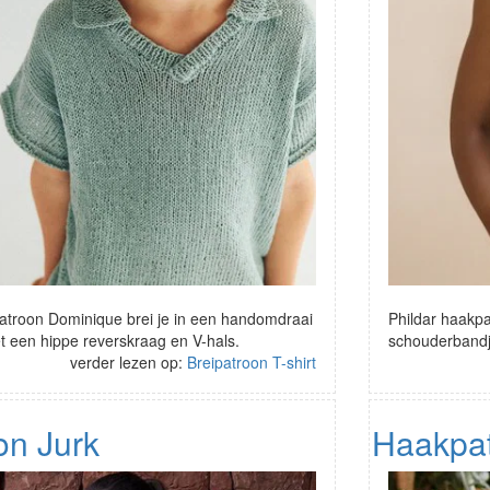
patroon Dominique brei je in een handomdraai
Phildar haakp
met een hippe reverskraag en V-hals.
schouderbandje
verder lezen op:
Breipatroon T-shirt
on Jurk
Haakpat