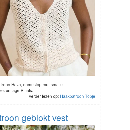
atroon Hava, damestop met smalle
s en lage V-hals.
verder lezen op:
Haakpatroon Topje
roon geblokt vest