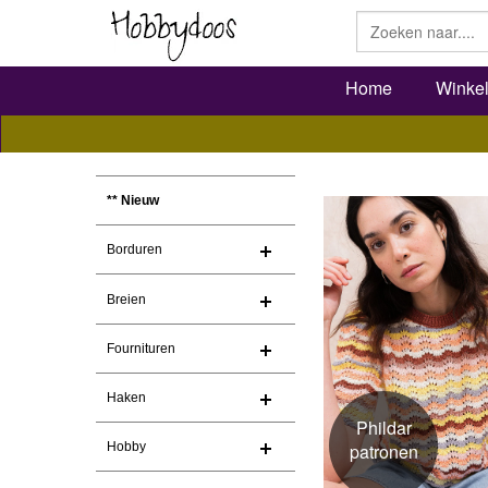
Home
Winke
** Nieuw
Borduren
Breien
Fournituren
Haken
Phildar
Hobby
patronen