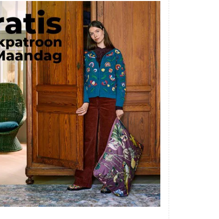
elkaar gaan zitten. Moet nu zelf
uitzoeken welke kleurcode bij
welke bol hoort. Had ook 3x 50
gram zwart besteld maar door de
andere bollen zitten er nu
verschillende kleuren vezels in
het zwart. Dat vind ik erg jammer.
Als ik nu wil nabestellen moet ik
maar hopen dat ik de juiste
kleurcode bij de juiste bol heb
gedaan. Misschien een tip om de
kleuren apart in te pakken met
een sticker welke kleur het is?
Desondanks zou ik deze shop
zeker wel aanbevelen wat betreft
de viltwol. Goede prijs/kwaliteit
verhouding.