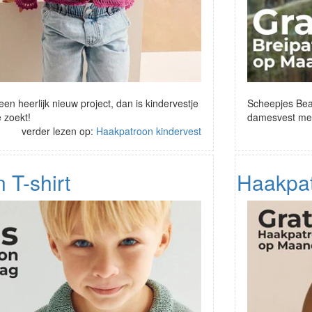
en heerlijk nieuw project, dan is kindervestje
Scheepjes Beac
 zoekt!
damesvest met 
verder lezen op:
Haakpatroon kindervest
 T-shirt
Haakpat