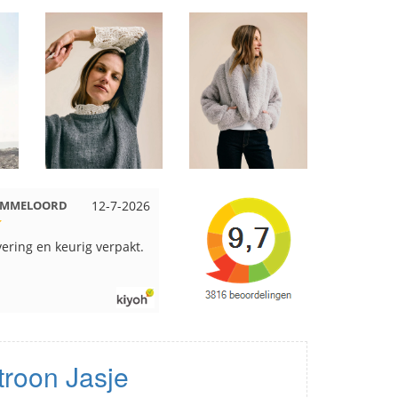
Beuningen
12-7-2026
Wendy uit Amsterdam
11-7-2026
pakt en snelgeleverd
Ruime keus aan viltwol, mooie
kleuren en goede kwaliteit. Snel
verzonden. Enigste wat ik een
beetje jammer vind is dat alles los
in een doos word gedaan. Had
veel verschillende kleuren blauw
en paars besteld en dat word zo
roon Jasje
los in een doos gestopt. Geen
kleur codes en de vezels waren in