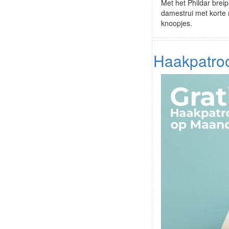
Met het Phildar brei
damestrui met korte 
knoopjes.
Haakpatroo