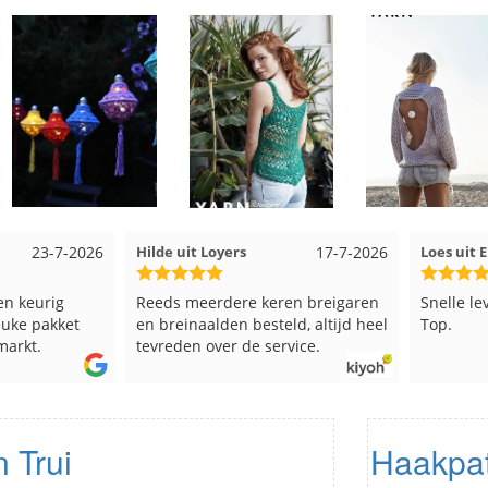
17-7-2026
Loes uit EMMELOORD
12-7-2026
Nell uit 
en breigaren
Snelle levering en keurig verpakt.
Goed ver
ld, altijd heel
Top.
vice.
 Trui
Haakpat