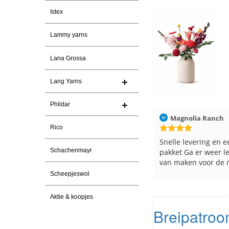
Istex
Lammy yarns
Lana Grossa
Lang Yarns
Phildar
026
Magnolia Ranch
23-7-2026
Hilde uit Loyers
Rico
n
Snelle levering en een keurig
Reeds meerdere ker
Schachenmayr
pakket Ga er weer leuke pakket
en breinaalden beste
van maken voor de markt.
tevreden over de ser
Scheepjeswol
Aktie & koopjes
Breipatroon