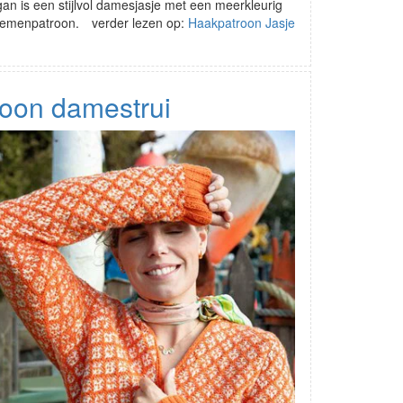
gan is een stijlvol damesjasje met een meerkleurig
loemenpatroon.
verder lezen op:
Haakpatroon Jasje
roon damestrui