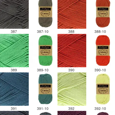
387
387-10
388
388-10
389
389-10
390
390-10
391
391-10
392
392-10