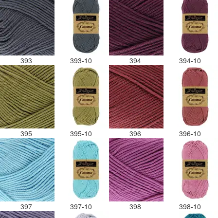
393
393-10
394
394-10
395
395-10
396
396-10
397
397-10
398
398-10