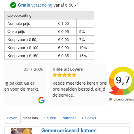
Gratis
verzending
vanaf € 50,-*
Oploopkorting
Normale prijs
€ 1,00
Onze prijs
€ 0,95
5%
Koop voor +€ 50,-
€ 0,93
7%
Koop voor +€ 100,-
€ 0,90
10%
Koop voor +€ 150,-
€ 0,85
15%
Hilde uit Loyers
17-7-2026
Loes uit 
Reeds meerdere keren breigaren en
Snelle leve
breinaalden besteld, altijd heel tevreden over
de service.
Boven
Meer info
Kleuren
Patronen
Reviews
Gemerceriseerd katoen