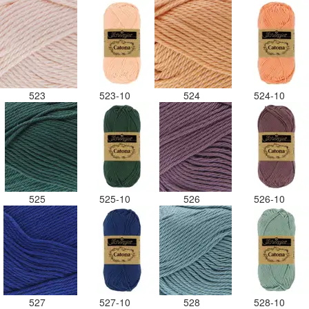
523
523-10
524
524-10
525
525-10
526
526-10
527
527-10
528
528-10