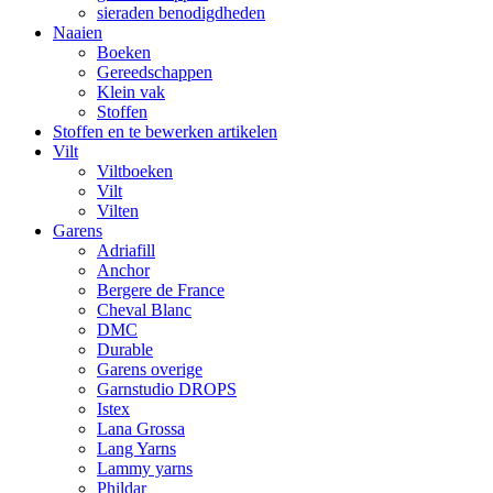
sieraden benodigdheden
Naaien
Boeken
Gereedschappen
Klein vak
Stoffen
Stoffen en te bewerken artikelen
Vilt
Viltboeken
Vilt
Vilten
Garens
Adriafill
Anchor
Bergere de France
Cheval Blanc
DMC
Durable
Garens overige
Garnstudio DROPS
Istex
Lana Grossa
Lang Yarns
Lammy yarns
Phildar