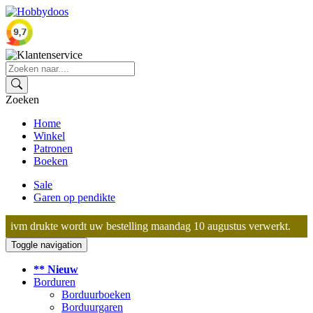
Zoeken
Home
Winkel
Patronen
Boeken
Sale
Garen op pendikte
ivm drukte wordt uw bestelling maandag 10 augustus verwerkt.
Toggle navigation
** Nieuw
Borduren
Borduurboeken
Borduurgaren