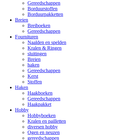
Gereedschappen
Borduurstoffen
Borduurpakketten
Breien
Breiboeken
Gereedschappen
Fournituren
Naalden en spelden
Kralen & Ringen
sluitingen
Breien
haken
Gereedschappen
Kerst
Stoffen
Haken
Haakboeken
Gereedschappen
Haakpakket
Hobby
Hobbyboeken
Kralen en pailletten
diversen hobby
Ogen en neuzen
gereedschappen