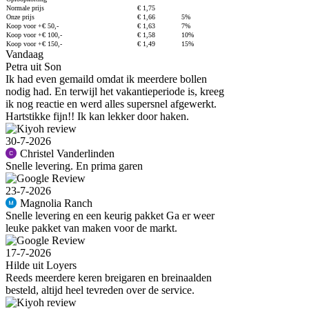
Normale prijs
€ 1,75
Onze prijs
€ 1,66
5%
Koop voor +€ 50,-
€ 1,63
7%
Koop voor +€ 100,-
€ 1,58
10%
Koop voor +€ 150,-
€ 1,49
15%
Vandaag
Petra uit Son
Ik had even gemaild omdat ik meerdere bollen
nodig had. En terwijl het vakantieperiode is, kreeg
ik nog reactie en werd alles supersnel afgewerkt.
Hartstikke fijn!! Ik kan lekker door haken.
30-7-2026
Christel Vanderlinden
Snelle levering. En prima garen
23-7-2026
Magnolia Ranch
Snelle levering en een keurig pakket Ga er weer
leuke pakket van maken voor de markt.
17-7-2026
Hilde uit Loyers
Reeds meerdere keren breigaren en breinaalden
besteld, altijd heel tevreden over de service.