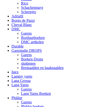
Rico
Schachenmayr
Scheepjes
Adriafil
Borgo de Pazzi
Cheval Blanc
DMC
Garens
Borduurboeken
DMC artikelen
Durable
Garnstudio DROPS
Garens
Boeken Drops
sluitingen
Breinaalden en haaknaalden
Istex
Lammy yarns
Lana Grossa
Lang Yarns
Garens
Lang Yarns Boeken
Phildar
Garens
Phildar boeken