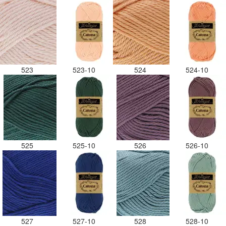
523
523-10
524
524-10
525
525-10
526
526-10
527
527-10
528
528-10