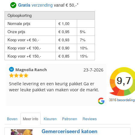
Gratis
verzending
vanaf € 50,-*
Oploopkorting
Normale prijs
€ 1,00
Onze prijs
€ 0,95
5%
Koop voor +€ 50,-
€ 0,93
7%
Koop voor +€ 100,-
€ 0,90
10%
Koop voor +€ 150,-
€ 0,85
15%
Hilde uit Loyers
17-7-2026
Loes uit 
Reeds meerdere keren breigaren en
Snelle leve
breinaalden besteld, altijd heel tevreden over
de service.
Boven
Meer info
Kleuren
Patronen
Reviews
Gemerceriseerd katoen