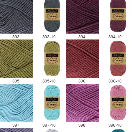
393
393-10
394
394-10
395
395-10
396
396-10
397
397-10
398
398-10