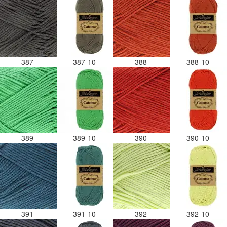
387
387-10
388
388-10
389
389-10
390
390-10
391
391-10
392
392-10