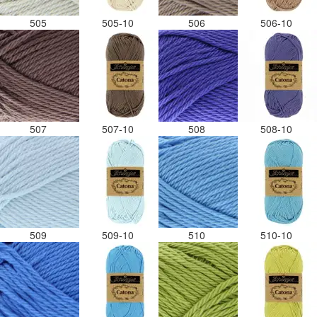
505
505-10
506
506-10
507
507-10
508
508-10
509
509-10
510
510-10