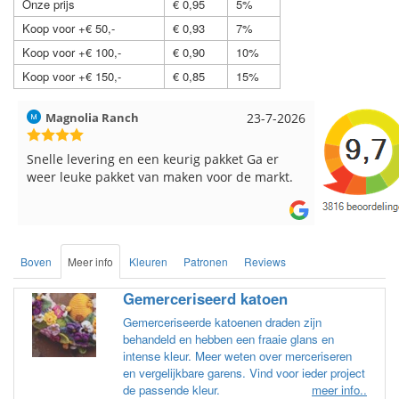
Onze prijs
€ 0,95
5%
Koop voor +€ 50,-
€ 0,93
7%
Koop voor +€ 100,-
€ 0,90
10%
Koop voor +€ 150,-
€ 0,85
15%
Hilde uit Loyers
17-7-2026
Loes uit 
Reeds meerdere keren breigaren en
Snelle leve
breinaalden besteld, altijd heel tevreden over
de service.
Boven
Meer info
Kleuren
Patronen
Reviews
Gemerceriseerd katoen
Gemerceriseerde katoenen draden zijn
behandeld en hebben een fraaie glans en
intense kleur. Meer weten over merceriseren
en vergelijkbare garens. Vind voor ieder project
de passende kleur.
meer info..