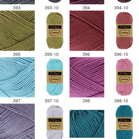
393
393-10
394
394-10
395
395-10
396
396-10
397
397-10
398
398-10