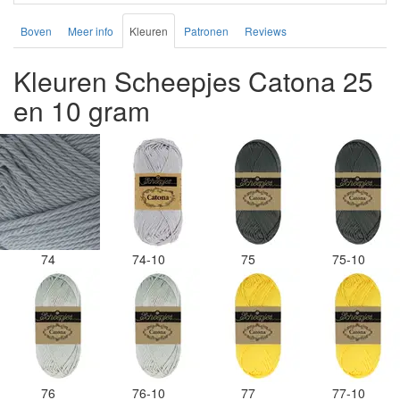
Boven
Meer info
Kleuren
Patronen
Reviews
Kleuren Scheepjes Catona 25
en 10 gram
74
74-10
75
75-10
76
76-10
77
77-10