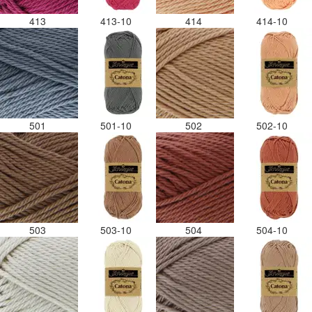
413
413-10
414
414-10
501
501-10
502
502-10
503
503-10
504
504-10