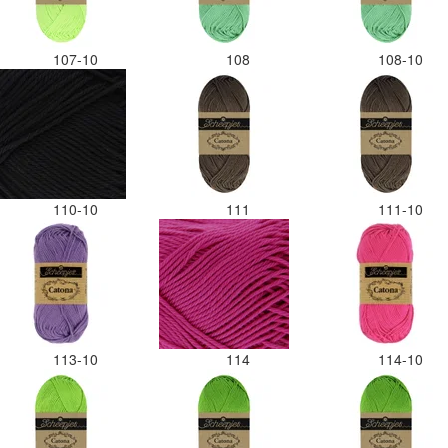
107-10
108
108-10
110-10
111
111-10
113-10
114
114-10