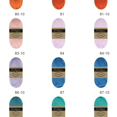
80-10
81
81-10
83-10
84
84-10
86-10
87
87-10