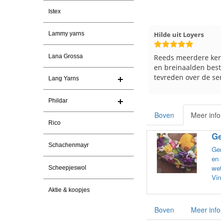
Istex
026
Magnolia Ranch
23-7-2026
Hilde uit Loyers
Lammy yarns
n
Snelle levering en een keurig
Reeds meerdere ker
Lana Grossa
pakket Ga er weer leuke pakket
en breinaalden beste
van maken voor de markt.
tevreden over de ser
Lang Yarns
Phildar
Boven
Meer info
Rico
Ge
Schachenmayr
Gem
en 
wet
Scheepjeswol
Vin
Aktie & koopjes
Boven
Meer info