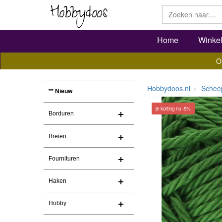
Home
Winke
O
Hobbydoos.nl
Schee
** Nieuw
je korting nu -5%
Borduren
Breien
Fournituren
Haken
Hobby