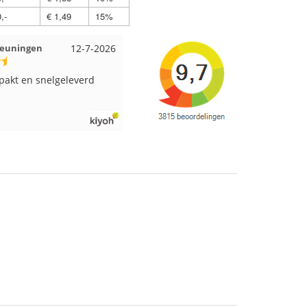
,-
€ 1,49
15%
Beuningen
12-7-2026
Wendy uit Amsterdam
11-7-2026
pakt en snelgeleverd
Ruime keus aan viltwol, mooie
kleuren en goede kwaliteit. Snel
verzonden. Enigste wat ik een
beetje jammer vind is dat alles los
in een doos word gedaan. Had
veel verschillende kleuren blauw
en paars besteld en dat word zo
los in een doos gestopt. Geen
kleur codes en de vezels waren in
elkaar gaan zitten. Moet nu zelf
uitzoeken welke kleurcode bij
welke bol hoort. Had ook 3x 50
gram zwart besteld maar door de
andere bollen zitten er nu
verschillende kleuren vezels in
het zwart. Dat vind ik erg jammer.
Als ik nu wil nabestellen moet ik