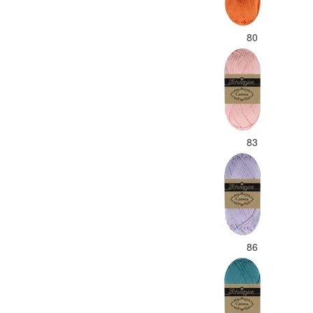
80
83
86