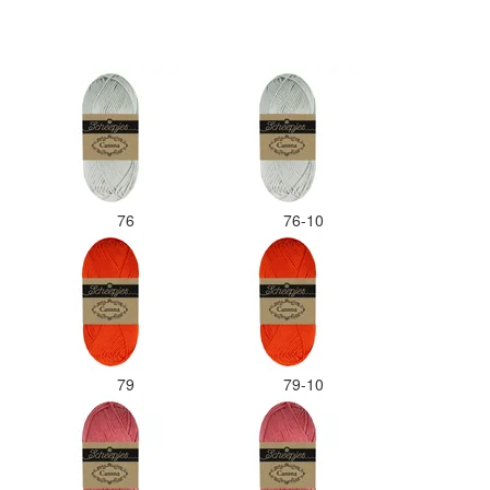
maar hopen dat ik de juiste
kleurcode bij de juiste bol heb
gedaan. Misschien een tip om de
kleuren apart in te pakken met
een sticker welke kleur het is?
Desondanks zou ik deze shop
zeker wel aanbevelen wat betreft
de viltwol. Goede prijs/kwaliteit
verhouding.
76
76-10
79
79-10