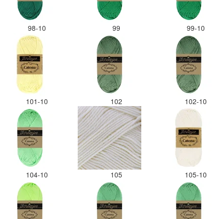
98-10
99
99-10
101-10
102
102-10
104-10
105
105-10