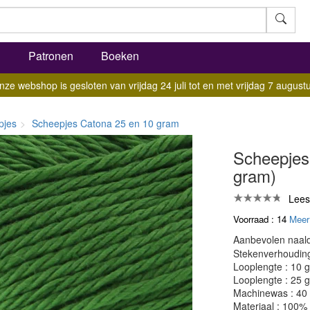
l
Patronen
Boeken
nze webshop is gesloten van vrijdag 24 juli tot en met vrijdag 7 augustu
pjes
Scheepjes Catona 25 en 10 gram
Scheepjes
gram)
Lees
Voorraad : 14
Meer
Aanbevolen naald
Stekenverhouding:
Looplengte : 10 
Looplengte : 25 
Machinewas : 40
Materiaal : 100%