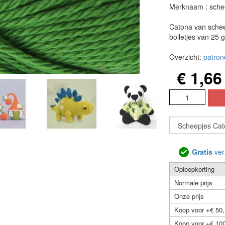
Merknaam : sche
Catona van schee
bolletjes van 25 
Overzicht:
patron
€ 1,66
Gratis
ver
Oploopkorting
Normale prijs
Onze prijs
Koop voor +€ 50,
Koop voor +€ 100