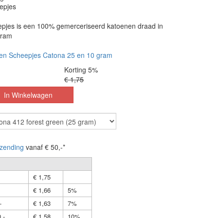
epjes
pjes is een 100% gemerceriseerd katoenen draad in
gram
en Scheepjes Catona 25 en 10 gram
Korting 5%
€ 1,75
zending
vanaf € 50,-*
€ 1,75
€ 1,66
5%
-
€ 1,63
7%
,-
€ 1,58
10%