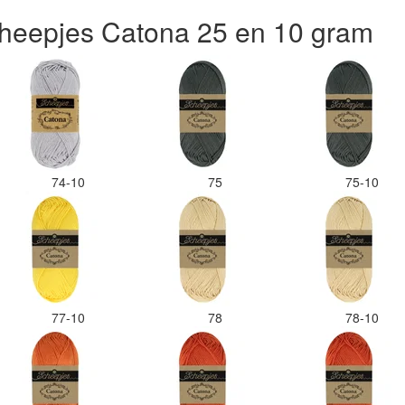
heepjes Catona 25 en 10 gram
74-10
75
75-10
77-10
78
78-10