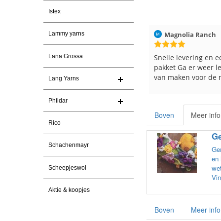
Istex
026
Christel Vanderlinden
30-7-2026
Magnolia Ranch
Lammy yarns
Snelle levering. En prima garen
Snelle levering en e
Lana Grossa
pakket Ga er weer l
van maken voor de 
Lang Yarns
les
e
Phildar
Boven
Meer info
Rico
Ge
Schachenmayr
Gem
en 
wet
Scheepjeswol
Vin
Aktie & koopjes
Boven
Meer info