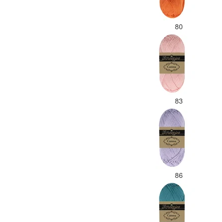
80
83
86