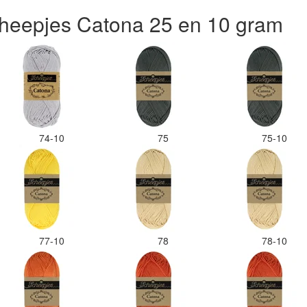
heepjes Catona 25 en 10 gram
74-10
75
75-10
77-10
78
78-10