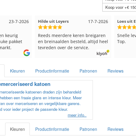
Koop voor +€ 150
23-7-2026
Hilde uit Loyers
17-7-2026
Loes uit
en keurig
Reeds meerdere keren breigaren
Snelle le
euke pakket
en breinaalden besteld, altijd heel
Top.
markt.
tevreden over de service.
Kleuren
Productinformatie
Patronen
Reviews
merceriseerd katoen
erceriseerde katoenen draden zijn behandeld
hebben een fraaie glans en intense kleur. Meer
en over merceriseren en vergelijkbare garens.
d voor ieder project de passende kleur.
meer info..
Kleuren
Productinformatie
Patronen
Reviews