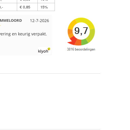
,-
€ 0,85
15%
 EMMELOORD
12-7-2026
Nell uit Beuningen
12-7-2026
vering en keurig verpakt.
Goed verpakt en snelgeleverd