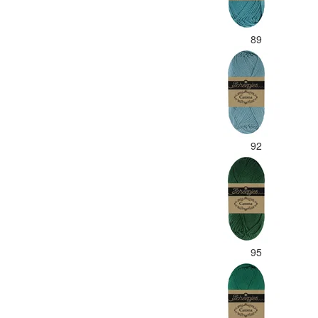
89
92
95