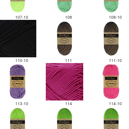
107-10
108
108-10
110-10
111
111-10
113-10
114
114-10