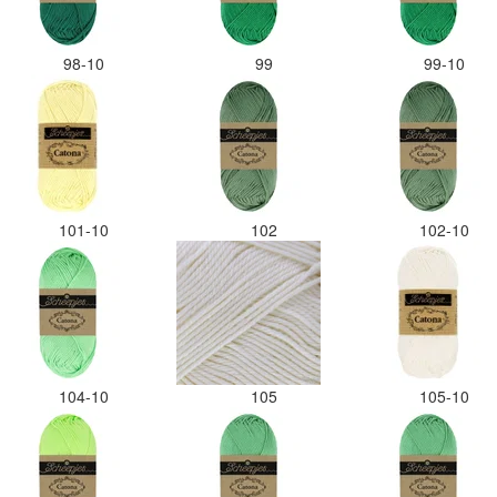
98-10
99
99-10
101-10
102
102-10
104-10
105
105-10