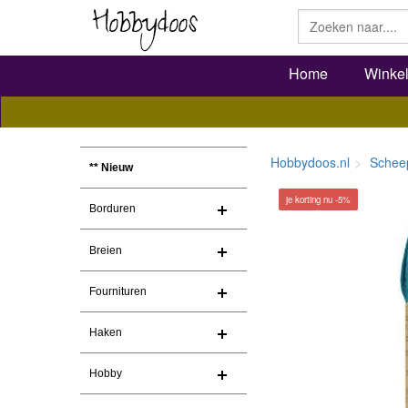
Home
Winke
Hobbydoos.nl
Schee
** Nieuw
je korting nu -5%
Borduren
Breien
Fournituren
Haken
Hobby