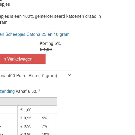
epjes
pjes is een 100% gemerceriseerd katoenen draad in
gram
en Scheepjes Catona 25 en 10 gram
Korting 5%
€ 1,00
zending
vanaf € 50,-*
€ 1,00
€ 0,95
5%
-
€ 0,93
7%
,-
€ 0,90
10%