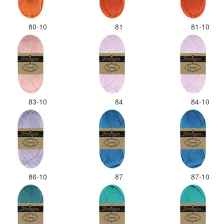
80-10
81
81-10
83-10
84
84-10
86-10
87
87-10