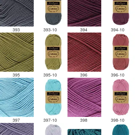
393
393-10
394
394-10
395
395-10
396
396-10
397
397-10
398
398-10