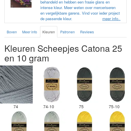
verschillen
behandeld en hebben een fraaie glans en
vind ik erg
intense kleur. Meer weten over merceriseren
moet ik ma
en vergelijkbare garens. Vind voor ieder project
de passende kleur.
meer info..
bij de juis
tip om de 
sticker wel
Boven
Meer info
Kleuren
Patronen
Reviews
deze shop 
de viltwol.
Kleuren Scheepjes Catona 25
en 10 gram
74
74-10
75
75-10