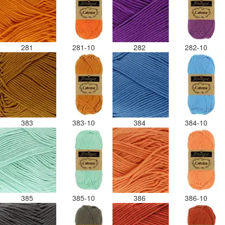
281
281-10
282
282-10
383
383-10
384
384-10
385
385-10
386
386-10