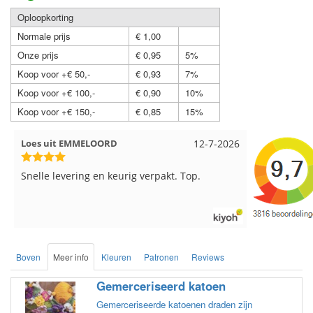
Oploopkorting
Normale prijs
€ 1,00
Onze prijs
€ 0,95
5%
Koop voor +€ 50,-
€ 0,93
7%
Koop voor +€ 100,-
€ 0,90
10%
Koop voor +€ 150,-
€ 0,85
15%
Nell uit Beuningen
12-7-2026
Wendy uit
Goed verpakt en snelgeleverd
Ruime keus
goede kwali
een beetje 
doos word 
kleuren bl
zo los in e
Boven
Meer info
Kleuren
Patronen
Reviews
en de vezel
nu zelf uit
Gemerceriseerd katoen
bol hoort.
maar door 
Gemerceriseerde katoenen draden zijn