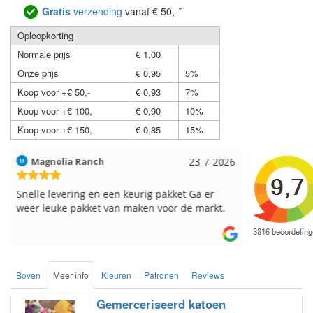
Gratis
verzending
vanaf € 50,-*
Oploopkorting
Normale prijs
€ 1,00
Onze prijs
€ 0,95
5%
Koop voor +€ 50,-
€ 0,93
7%
Koop voor +€ 100,-
€ 0,90
10%
Koop voor +€ 150,-
€ 0,85
15%
Hilde uit Loyers
17-7-2026
Loes uit 
Reeds meerdere keren breigaren en
Snelle leve
breinaalden besteld, altijd heel tevreden over
de service.
Boven
Meer info
Kleuren
Patronen
Reviews
Gemerceriseerd katoen