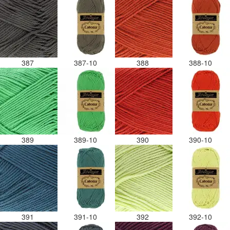
387
387-10
388
388-10
389
389-10
390
390-10
391
391-10
392
392-10