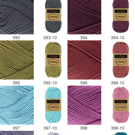
393
393-10
394
394-10
395
395-10
396
396-10
397
397-10
398
398-10