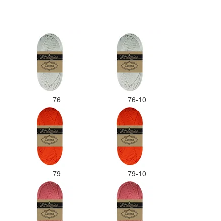
en dat ik de juiste
 bij de juiste bol heb
Misschien een tip om de
apart in te pakken met
er welke kleur het is?
ks zou ik deze shop
l aanbevelen wat betreft
l. Goede prijs/kwaliteit
ng.
76
76-10
79
79-10