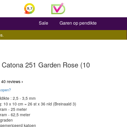
Zoeken
Sale
Garen op pendikte
s.
 Catona 251 Garden Rose (10
 40 reviews
kopen?
dikte : 2,5 - 3,5 mm
 10 x 10 cm = 26 st x 36 nld (Breinaald 3)
gram - 25 meter
gram - 62,5 meter
 graden
 gemericeerd katoen