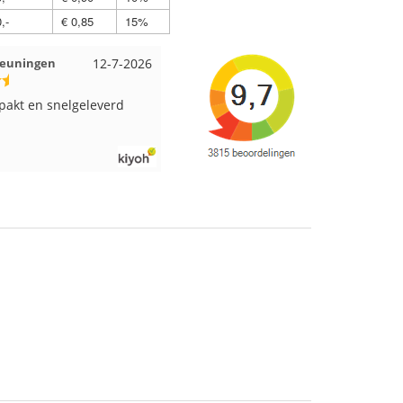
,-
€ 0,85
15%
it Amsterdam
11-7-2026
Anja uit Druten
10-7-2026
us aan viltwol, mooie
Altijd alles op voorraad en een
n goede kwaliteit. Snel
supersnelle levering!
n. Enigste wat ik een
mmer vind is dat alles los
oos word gedaan. Had
schillende kleuren blauw
 besteld en dat word zo
en doos gestopt. Geen
des en de vezels waren in
an zitten. Moet nu zelf
n welke kleurcode bij
 hoort. Had ook 3x 50
rt besteld maar door de
llen zitten er nu
ende kleuren vezels in
. Dat vind ik erg jammer.
 wil nabestellen moet ik