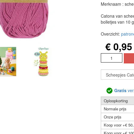
Merknaam : sche
Catona van schee
bolletjes van 10 
Overzicht:
patron
€ 0,95
Gratis
ver
Oploopkorting
Normale prijs
Onze prijs
Koop voor +€ 50,
Koop voor +€ 100