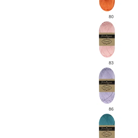
80
83
86