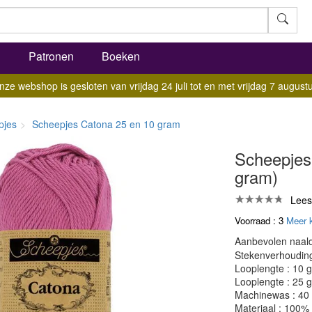
l
Patronen
Boeken
nze webshop is gesloten van vrijdag 24 juli tot en met vrijdag 7 augustu
pjes
Scheepjes Catona 25 en 10 gram
Scheepjes
gram)
Lees
Voorraad : 3
Meer 
Aanbevolen naald
Stekenverhouding:
Looplengte : 10 
Looplengte : 25 
Machinewas : 40
Materiaal : 100%