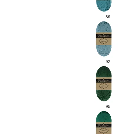
89
92
95