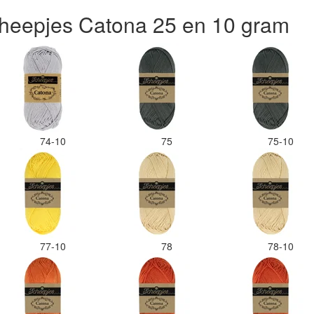
maar hop
heepjes Catona 25 en 10 gram
kleurcode
gedaan. 
kleuren 
een stick
Desondan
zeker we
de viltwo
verhoudi
74-10
75
75-10
77-10
78
78-10