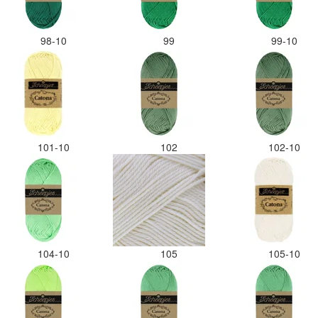
98-10
99
99-10
101-10
102
102-10
104-10
105
105-10