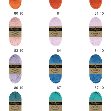
80-10
81
81-10
83-10
84
84-10
86-10
87
87-10