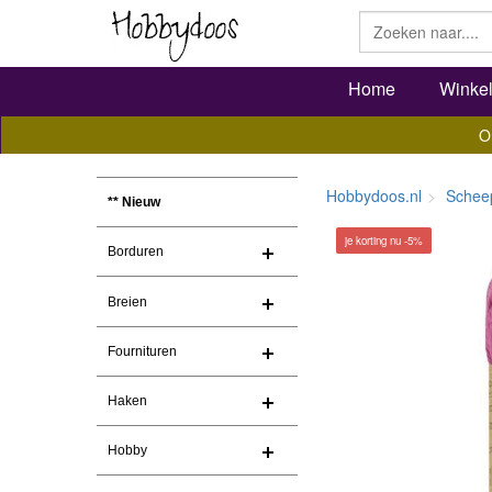
Home
Winke
O
Hobbydoos.nl
Schee
** Nieuw
je korting nu -5%
Borduren
Breien
Fournituren
Haken
Hobby