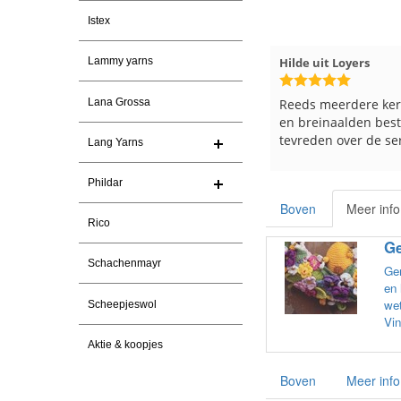
Istex
026
Hilde uit Loyers
17-7-2026
Loes uit EMMELOOR
Lammy yarns
Reeds meerdere keren breigaren
Snelle levering en k
Lana Grossa
en breinaalden besteld, altijd heel
Top.
tevreden over de service.
Lang Yarns
Phildar
Boven
Meer info
Rico
Ge
Schachenmayr
Gem
en 
wet
Scheepjeswol
Vin
Aktie & koopjes
Boven
Meer info