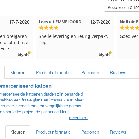
Koop voor +€ 150
D
12-7-2026
Nell uit Beuningen
12-7-2026
Wendy u
eurig verpakt.
Goed verpakt en snelgeleverd
Ruime ke
kleuren e
verzonde
beetje ja
in een d
veel ver
Kleuren
Productinformatie
Patronen
Reviews
en paars
los in e
merceriseerd katoen
kleur co
elkaar ga
erceriseerde katoenen draden zijn behandeld
uitzoeke
hebben een fraaie glans en intense kleur. Meer
welke bol
en over merceriseren en vergelijkbare garens.
gram zwa
d voor ieder project de passende kleur.
andere bo
meer info..
verschill
het zwart
Kleuren
Productinformatie
Patronen
Reviews
Als ik nu