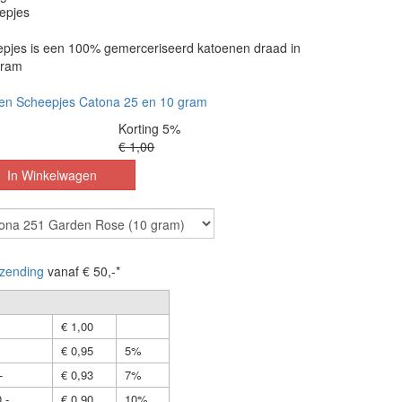
epjes
pjes is een 100% gemerceriseerd katoenen draad in
gram
en Scheepjes Catona 25 en 10 gram
Korting 5%
€ 1,00
zending
vanaf € 50,-*
€ 1,00
€ 0,95
5%
-
€ 0,93
7%
,-
€ 0,90
10%