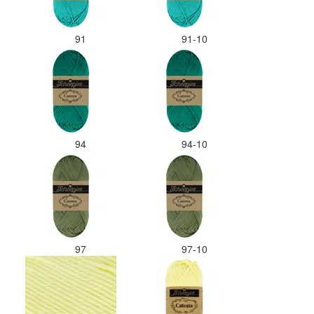
91
91-10
94
94-10
97
97-10