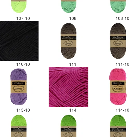
107-10
108
108-10
110-10
111
111-10
113-10
114
114-10