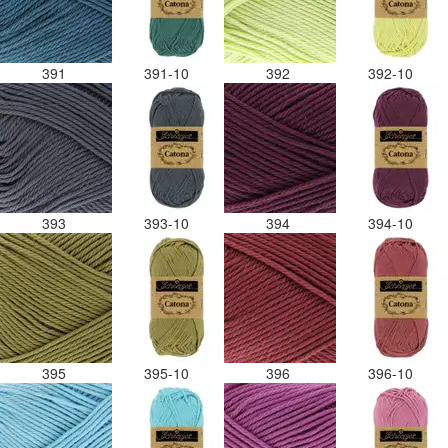
391
391-10
392
392-10
393
393-10
394
394-10
395
395-10
396
396-10