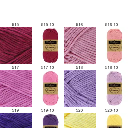
515
515-10
516
516-10
517
517-10
518
518-10
519
519-10
520
520-10