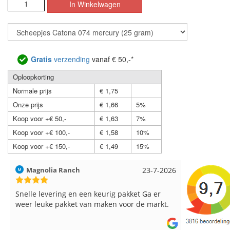
Gratis
verzending
vanaf € 50,-*
Oploopkorting
Normale prijs
€ 1,75
Onze prijs
€ 1,66
5%
Koop voor +€ 50,-
€ 1,63
7%
Koop voor +€ 100,-
€ 1,58
10%
Koop voor +€ 150,-
€ 1,49
15%
Hilde uit Loyers
17-7-2026
Loes uit 
Reeds meerdere keren breigaren en
Snelle leve
breinaalden besteld, altijd heel tevreden over
de service.