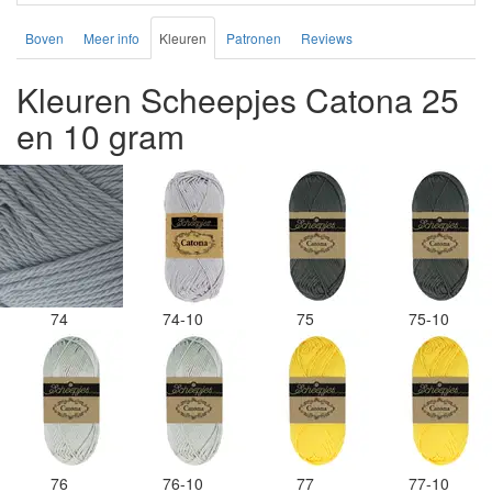
Boven
Meer info
Kleuren
Patronen
Reviews
Kleuren Scheepjes Catona 25
en 10 gram
74
74-10
75
75-10
76
76-10
77
77-10