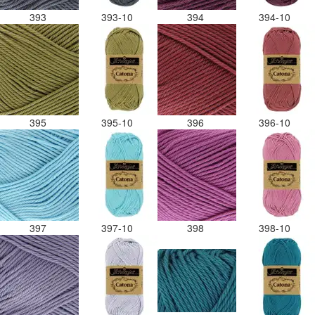
393
393-10
394
394-10
395
395-10
396
396-10
397
397-10
398
398-10