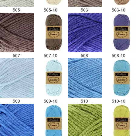
505
505-10
506
506-10
507
507-10
508
508-10
509
509-10
510
510-10