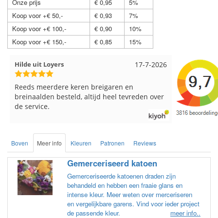
Onze prijs
€ 0,95
5%
Koop voor +€ 50,-
€ 0,93
7%
Koop voor +€ 100,-
€ 0,90
10%
Koop voor +€ 150,-
€ 0,85
15%
Loes uit EMMELOORD
12-7-2026
Nell uit B
Snelle levering en keurig verpakt. Top.
Goed verpa
Boven
Meer info
Kleuren
Patronen
Reviews
Gemerceriseerd katoen
Gemerceriseerde katoenen draden zijn
behandeld en hebben een fraaie glans en
intense kleur. Meer weten over merceriseren
en vergelijkbare garens. Vind voor ieder project
de passende kleur.
meer info..