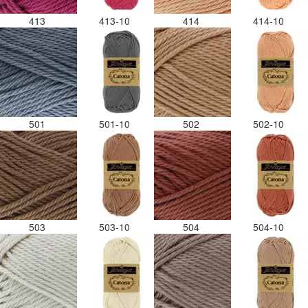
413
413-10
414
414-10
501
501-10
502
502-10
503
503-10
504
504-10