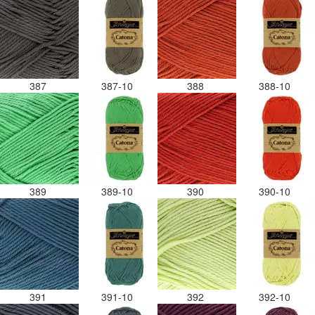
387
387-10
388
388-10
389
389-10
390
390-10
391
391-10
392
392-10