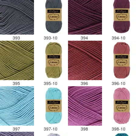
393
393-10
394
394-10
395
395-10
396
396-10
397
397-10
398
398-10