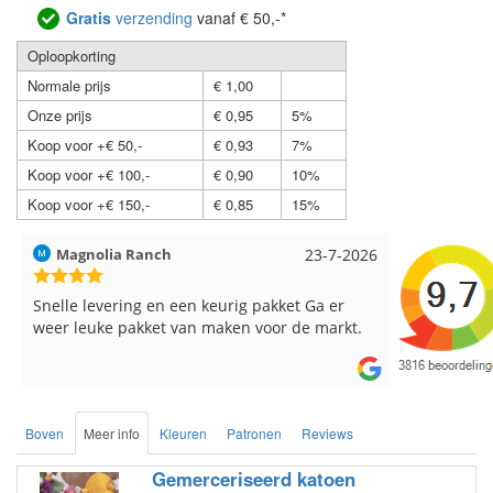
Gratis
verzending
vanaf € 50,-*
Oploopkorting
Normale prijs
€ 1,00
Onze prijs
€ 0,95
5%
Koop voor +€ 50,-
€ 0,93
7%
Koop voor +€ 100,-
€ 0,90
10%
Koop voor +€ 150,-
€ 0,85
15%
Hilde uit Loyers
17-7-2026
Loes uit 
Reeds meerdere keren breigaren en
Snelle leve
breinaalden besteld, altijd heel tevreden over
de service.
Boven
Meer info
Kleuren
Patronen
Reviews
Gemerceriseerd katoen