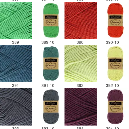
389
389-10
390
390-10
391
391-10
392
392-10
393
393-10
394
394-10