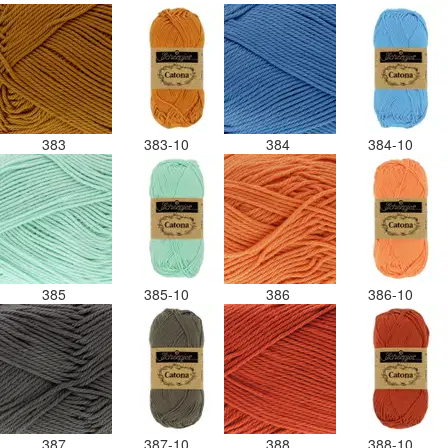
383
383-10
384
384-10
385
385-10
386
386-10
387
387-10
388
388-10