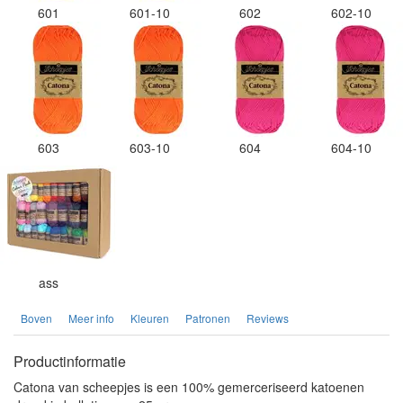
601
601-10
602
602-10
603
603-10
604
604-10
ass
Boven
Meer info
Kleuren
Patronen
Reviews
Productinformatie
Catona van scheepjes is een 100% gemerceriseerd katoenen