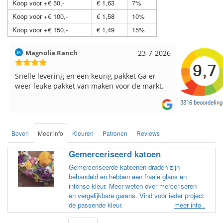
Koop voor +€ 50,-
€ 1,63
7%
Koop voor +€ 100,-
€ 1,58
10%
Koop voor +€ 150,-
€ 1,49
15%
Hilde uit Loyers
17-7-2026
Loes uit 
Reeds meerdere keren breigaren en
Snelle leve
breinaalden besteld, altijd heel tevreden over
de service.
Boven
Meer info
Kleuren
Patronen
Reviews
Gemerceriseerd katoen
Gemerceriseerde katoenen draden zijn
behandeld en hebben een fraaie glans en
intense kleur. Meer weten over merceriseren
en vergelijkbare garens. Vind voor ieder project
de passende kleur.
meer info..