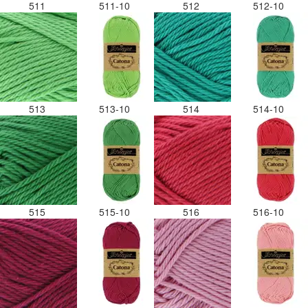
511
511-10
512
512-10
513
513-10
514
514-10
515
515-10
516
516-10