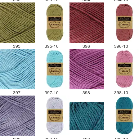
395
395-10
396
396-10
397
397-10
398
398-10