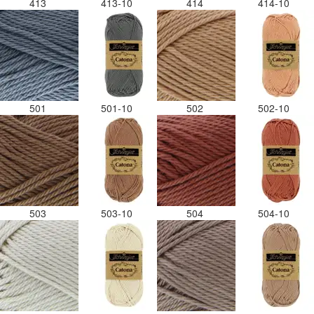
413
413-10
414
414-10
501
501-10
502
502-10
503
503-10
504
504-10