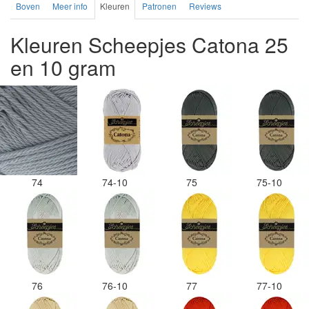
Boven
Meer info
Kleuren
Patronen
Reviews
Kleuren Scheepjes Catona 25
en 10 gram
74
74-10
75
75-10
76
76-10
77
77-10