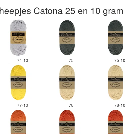
heepjes Catona 25 en 10 gram
74-10
75
75-10
77-10
78
78-10