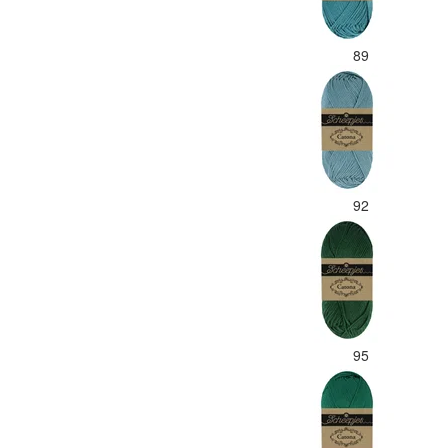
89
92
95