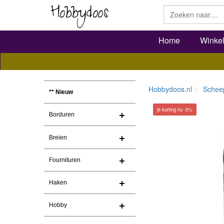
Home
Winke
Hobbydoos.nl
Schee
** Nieuw
je korting nu -5%
Borduren
Breien
Fournituren
Haken
Hobby