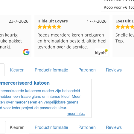
Koop voor +€ 150
23-7-2026
Hilde uit Loyers
17-7-2026
Loes uit
en keurig
Reeds meerdere keren breigaren
Snelle le
euke pakket
en breinaalden besteld, altijd heel
Top.
markt.
tevreden over de service.
Kleuren
Productinformatie
Patronen
Reviews
merceriseerd katoen
erceriseerde katoenen draden zijn behandeld
hebben een fraaie glans en intense kleur. Meer
en over merceriseren en vergelijkbare garens.
d voor ieder project de passende kleur.
meer info..
Kleuren
Productinformatie
Patronen
Reviews