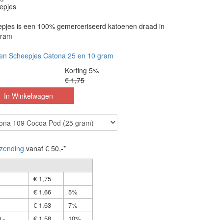
epjes
pjes is een 100% gemerceriseerd katoenen draad in
gram
en Scheepjes Catona 25 en 10 gram
Korting 5%
€ 1,75
zending
vanaf € 50,-*
€ 1,75
€ 1,66
5%
-
€ 1,63
7%
,-
€ 1,58
10%