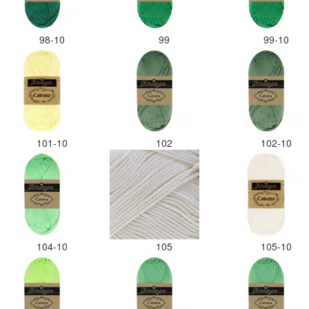
98-10
99
99-10
101-10
102
102-10
104-10
105
105-10