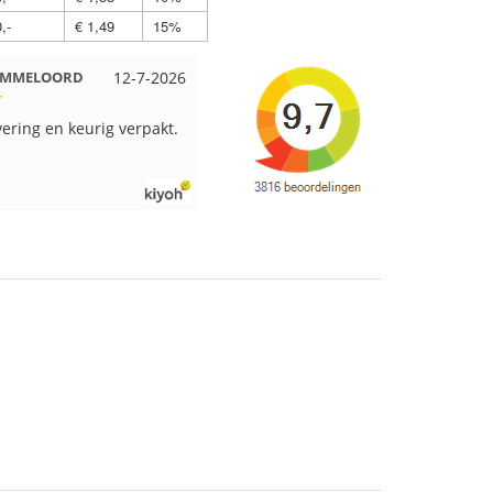
,-
€ 1,49
15%
 EMMELOORD
12-7-2026
Nell uit Beuningen
12-7-2026
vering en keurig verpakt.
Goed verpakt en snelgeleverd