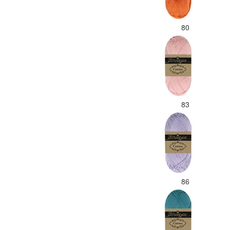
80
83
86