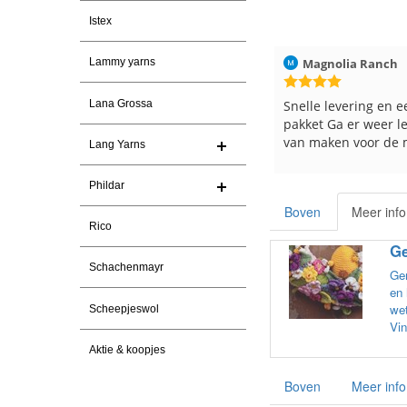
Istex
026
Christel Vanderlinden
30-7-2026
Magnolia Ranch
Lammy yarns
Snelle levering. En prima garen
Snelle levering en e
Lana Grossa
pakket Ga er weer l
van maken voor de 
Lang Yarns
les
e
Phildar
Boven
Meer info
Rico
Ge
Schachenmayr
Gem
en 
wet
Scheepjeswol
Vin
Aktie & koopjes
Boven
Meer info