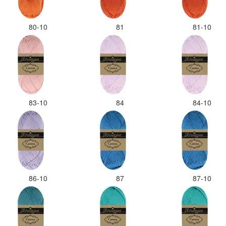
80-10
81
81-10
83-10
84
84-10
86-10
87
87-10