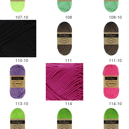
107-10
108
108-10
110-10
111
111-10
113-10
114
114-10