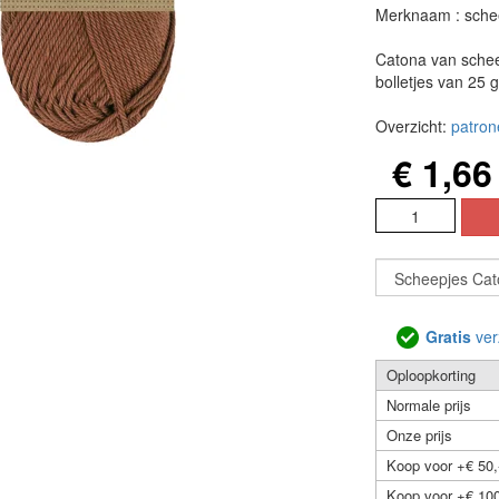
Merknaam : sche
Catona van schee
bolletjes van 25 
Overzicht:
patron
€ 1,66
Gratis
ver
Oploopkorting
Normale prijs
Onze prijs
Koop voor +€ 50,
Koop voor +€ 100