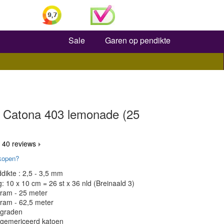
Zoeken
Sale
Garen op pendikte
 Catona 403 lemonade (25
 40 reviews
kopen?
dikte : 2,5 - 3,5 mm
 10 x 10 cm = 26 st x 36 nld (Breinaald 3)
gram - 25 meter
gram - 62,5 meter
 graden
 gemericeerd katoen