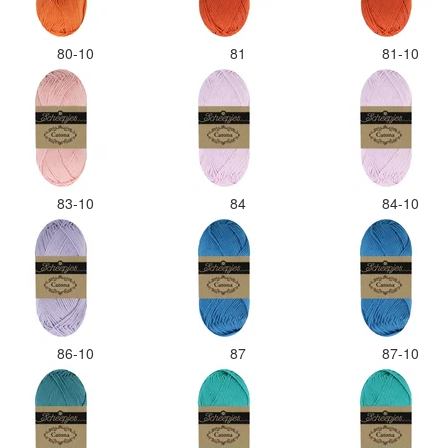
80-10
81
81-10
83-10
84
84-10
86-10
87
87-10