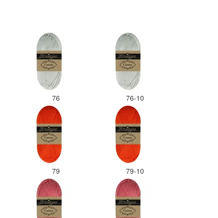
n dat ik de juiste
 bij de juiste bol heb
Misschien een tip om de
apart in te pakken met
er welke kleur het is?
ks zou ik deze shop
l aanbevelen wat betreft
l. Goede prijs/kwaliteit
ng.
76
76-10
79
79-10