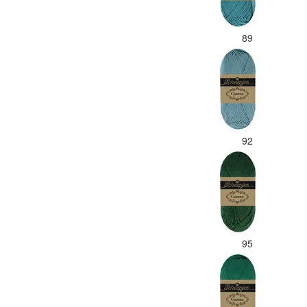
89
92
95