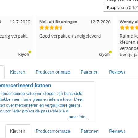
Koop voor +€ 150
D
12-7-2026
Nell uit Beuningen
12-7-2026
Wendy ui
eurig verpakt.
Goed verpakt en snelgeleverd
Ruime ke
kleuren e
verzonde
beetje ja
in een d
veel ver
Kleuren
Productinformatie
Patronen
Reviews
en paars
los in ee
merceriseerd katoen
kleur cod
elkaar ga
erceriseerde katoenen draden zijn behandeld
uitzoeken
hebben een fraaie glans en intense kleur. Meer
welke bol
en over merceriseren en vergelijkbare garens.
gram zwa
d voor ieder project de passende kleur.
andere bo
meer info..
verschill
het zwart
Kleuren
Productinformatie
Patronen
Reviews
Als ik nu