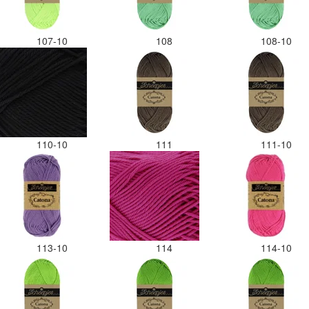
107-10
108
108-10
110-10
111
111-10
113-10
114
114-10