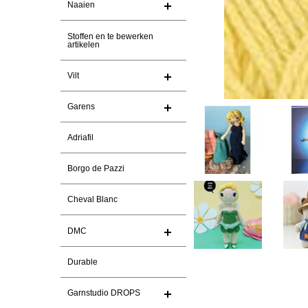
Naaien
Stoffen en te bewerken
artikelen
Vilt
Garens
Adriafil
Borgo de Pazzi
Cheval Blanc
DMC
Durable
Garnstudio DROPS