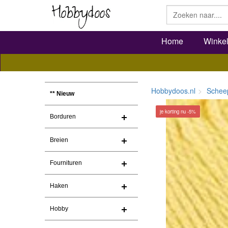
Home
Winke
Hobbydoos.nl
Schee
** Nieuw
je korting nu -5%
Borduren
Breien
Fournituren
Haken
Hobby