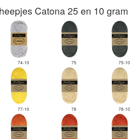
maar hope
heepjes Catona 25 en 10 gram
kleurcode
gedaan. 
kleuren 
een stick
Desondan
zeker we
de viltwo
verhoudi
74-10
75
75-10
77-10
78
78-10