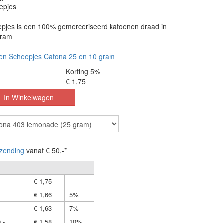
epjes
pjes is een 100% gemerceriseerd katoenen draad in
gram
en Scheepjes Catona 25 en 10 gram
Korting 5%
€ 1,75
zending
vanaf € 50,-*
€ 1,75
€ 1,66
5%
-
€ 1,63
7%
,-
€ 1,58
10%