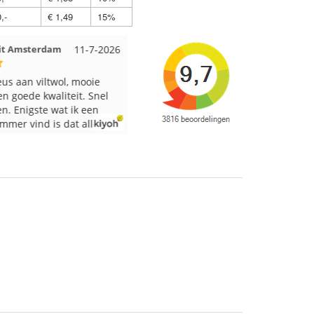
,-
€ 1,49
15%
t Amsterdam
11-7-2026
Anja uit Druten
10-7-2026
us aan viltwol, mooie
Altijd alles op voorraad en een
n goede kwaliteit. Snel
supersnelle levering!
n. Enigste wat ik een
mmer vind is dat alles los
oos word gedaan. Had
schillende kleuren blauw
 besteld en dat word zo
n doos gestopt. Geen
es en de vezels waren in
an zitten. Moet nu zelf
 welke kleurcode bij
 hoort. Had ook 3x 50
rt besteld maar door de
llen zitten er nu
ende kleuren vezels in
. Dat vind ik erg jammer.
 wil nabestellen moet ik