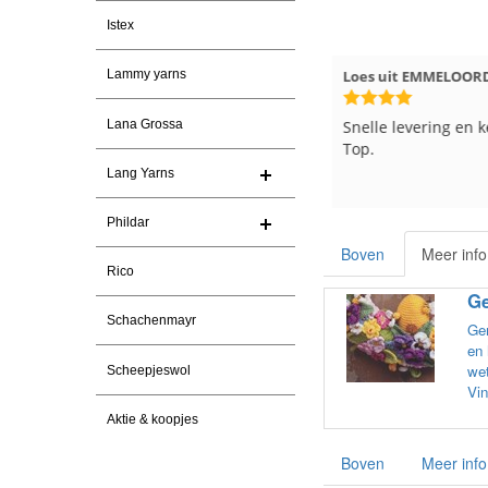
Istex
026
Hilde uit Loyers
17-7-2026
Loes uit EMMELOOR
Lammy yarns
Reeds meerdere keren breigaren
Snelle levering en k
Lana Grossa
en breinaalden besteld, altijd heel
Top.
tevreden over de service.
Lang Yarns
Phildar
Boven
Meer info
Rico
Ge
Schachenmayr
Gem
en 
wet
Scheepjeswol
Vin
Aktie & koopjes
Boven
Meer info