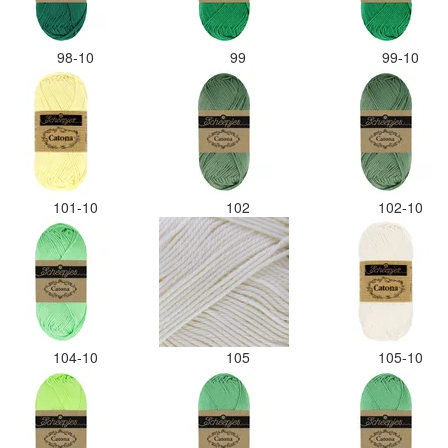
98-10
99
99-10
101-10
102
102-10
104-10
105
105-10