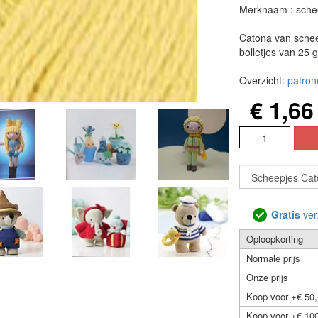
Merknaam : sche
Catona van schee
bolletjes van 25 
Overzicht:
patron
€ 1,66
Gratis
ver
Oploopkorting
Normale prijs
Onze prijs
Koop voor +€ 50,
Koop voor +€ 100