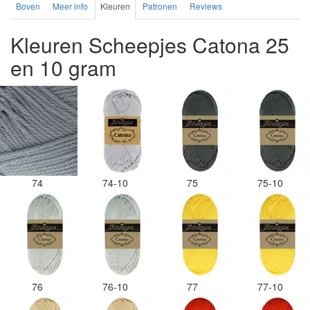
Boven
Meer info
Kleuren
Patronen
Reviews
Kleuren Scheepjes Catona 25
en 10 gram
74
74-10
75
75-10
76
76-10
77
77-10