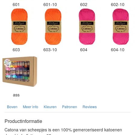
601
601-10
602
602-10
603
603-10
604
604-10
ass
Boven
Meer info
Kleuren
Patronen
Reviews
Productinformatie
Catona van scheepjes is een 100% gemerceriseerd katoenen