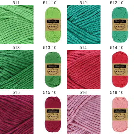
511
511-10
512
512-10
513
513-10
514
514-10
515
515-10
516
516-10