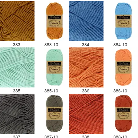
383
383-10
384
384-10
385
385-10
386
386-10
387
387-10
388
388-10