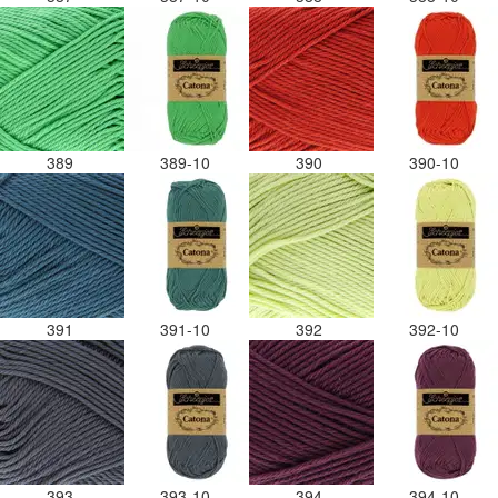
389
389-10
390
390-10
391
391-10
392
392-10
393
393-10
394
394-10