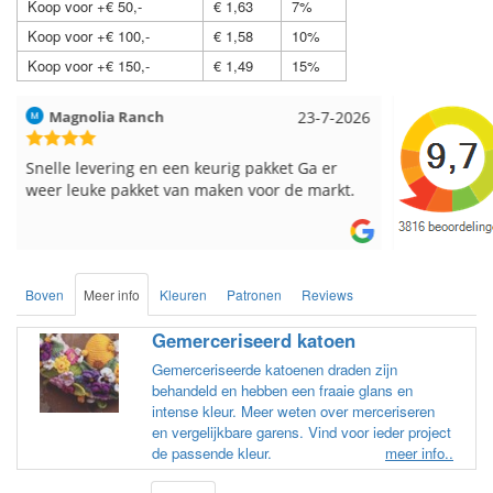
Koop voor +€ 50,-
€ 1,63
7%
Koop voor +€ 100,-
€ 1,58
10%
Koop voor +€ 150,-
€ 1,49
15%
Hilde uit Loyers
17-7-2026
Loes uit 
Reeds meerdere keren breigaren en
Snelle leve
breinaalden besteld, altijd heel tevreden over
de service.
Boven
Meer info
Kleuren
Patronen
Reviews
Gemerceriseerd katoen
Gemerceriseerde katoenen draden zijn
behandeld en hebben een fraaie glans en
intense kleur. Meer weten over merceriseren
en vergelijkbare garens. Vind voor ieder project
de passende kleur.
meer info..