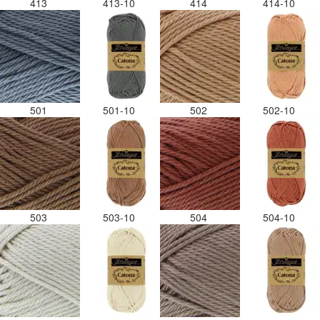
413
413-10
414
414-10
501
501-10
502
502-10
503
503-10
504
504-10