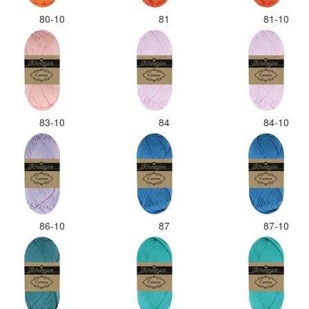
80-10
81
81-10
83-10
84
84-10
86-10
87
87-10