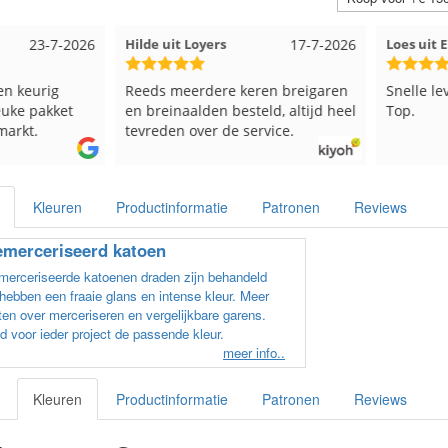
23-7-2026
Hilde uit Loyers
17-7-2026
Loes uit
en keurig
Reeds meerdere keren breigaren
Snelle le
euke pakket
en breinaalden besteld, altijd heel
Top.
markt.
tevreden over de service.
Kleuren
Productinformatie
Patronen
Reviews
merceriseerd katoen
erceriseerde katoenen draden zijn behandeld
hebben een fraaie glans en intense kleur. Meer
en over merceriseren en vergelijkbare garens.
d voor ieder project de passende kleur.
meer info..
Kleuren
Productinformatie
Patronen
Reviews