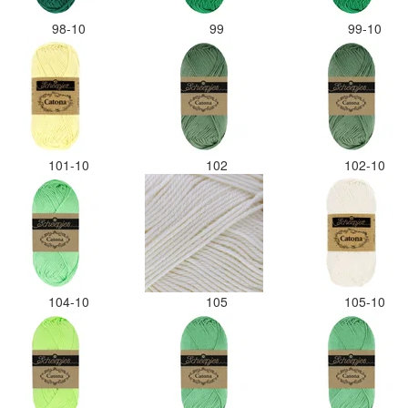
98-10
99
99-10
101-10
102
102-10
104-10
105
105-10