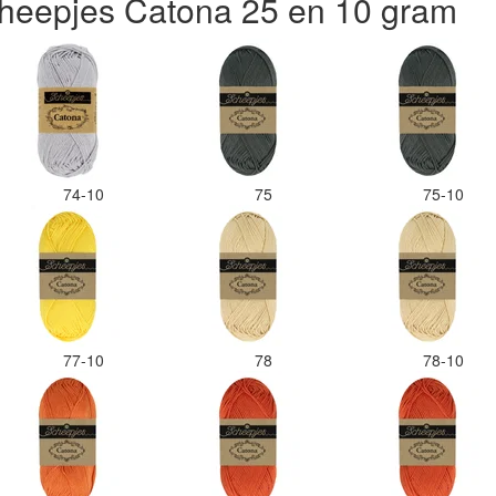
heepjes Catona 25 en 10 gram
74-10
75
75-10
77-10
78
78-10