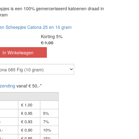
pjes is een 100% gemerceriseerd katoenen draad in
gram
en Scheepjes Catona 25 en 10 gram
Korting 5%
€ 1,00
zending
vanaf € 50,-*
€ 1,00
€ 0,95
5%
-
€ 0,93
7%
,-
€ 0,90
10%
,-
€ 0,85
15%