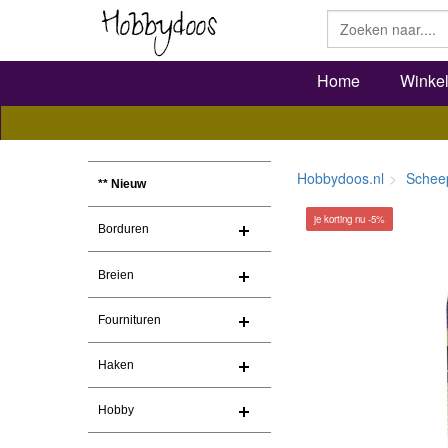
Home
Winke
Hobbydoos.nl
Schee
** Nieuw
je korting nu -5%
Borduren
Breien
Fournituren
Haken
Hobby