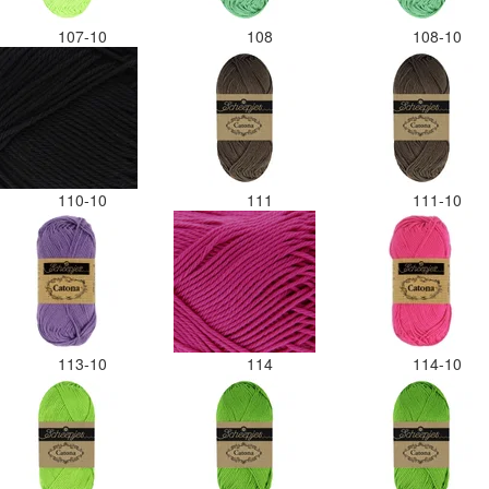
107-10
108
108-10
110-10
111
111-10
113-10
114
114-10