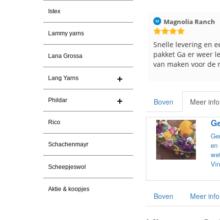
Istex
ren
Christel Vanderlinden
30-7-2026
Magnolia Ranch
Lammy yarns
Snelle levering. En prima garen
Snelle levering en e
pakket Ga er weer l
Lana Grossa
van maken voor de 
les
Lang Yarns
e
Phildar
Boven
Meer info
Ge
Rico
Gem
en 
Schachenmayr
wet
Vin
Scheepjeswol
Aktie & koopjes
Boven
Meer info