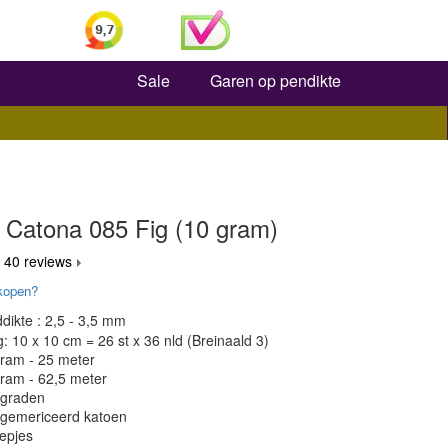
Zoeken
Sale
Garen op pendikte
 Catona 085 Fig (10 gram)
 40 reviews
kopen?
dikte : 2,5 - 3,5 mm
 10 x 10 cm = 26 st x 36 nld (Breinaald 3)
gram - 25 meter
gram - 62,5 meter
 graden
 gemericeerd katoen
epjes