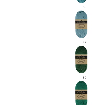
89
92
95