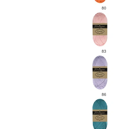
80
83
86