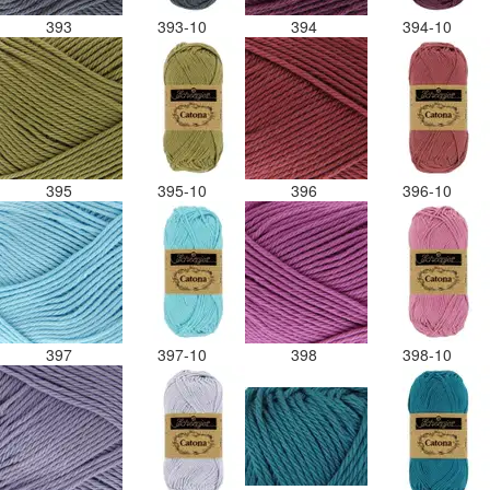
393
393-10
394
394-10
395
395-10
396
396-10
397
397-10
398
398-10