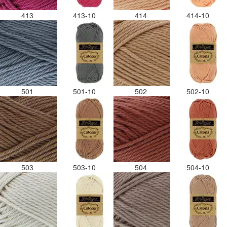
413
413-10
414
414-10
501
501-10
502
502-10
503
503-10
504
504-10