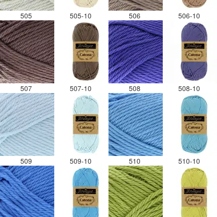
505
505-10
506
506-10
507
507-10
508
508-10
509
509-10
510
510-10