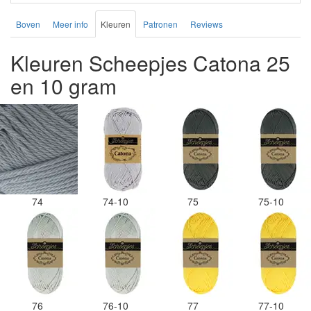
Boven
Meer info
Kleuren
Patronen
Reviews
Kleuren Scheepjes Catona 25
en 10 gram
74
74-10
75
75-10
76
76-10
77
77-10