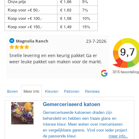
Onze prijs
€ 1,66
5%
Koop voor +€ 50,-
€ 1,63
7%
Koop voor +€ 100,-
€ 1,58
10%
Koop voor +€ 150,-
€ 1,49
15%
Hilde uit Loyers
17-7-2026
Loes uit 
Reeds meerdere keren breigaren en
Snelle leve
breinaalden besteld, altijd heel tevreden over
de service.
Boven
Meer info
Kleuren
Patronen
Reviews
Gemerceriseerd katoen
Gemerceriseerde katoenen draden zijn
behandeld en hebben een fraaie glans en
intense kleur. Meer weten over merceriseren
en vergelijkbare garens. Vind voor ieder project
de passende kleur.
meer info..