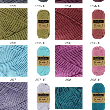
393
393-10
394
394-10
395
395-10
396
396-10
397
397-10
398
398-10