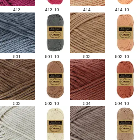
413
413-10
414
414-10
501
501-10
502
502-10
503
503-10
504
504-10