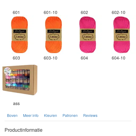
601
601-10
602
602-10
603
603-10
604
604-10
ass
Boven
Meer info
Kleuren
Patronen
Reviews
Productinformatie