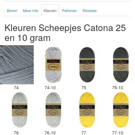
Boven
Meer info
Kleuren
Patronen
Reviews
Kleuren Scheepjes Catona 25
en 10 gram
74
74-10
75
75-10
76
76-10
77
77-10