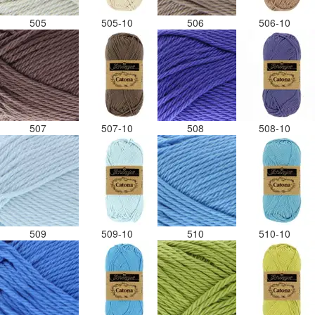
505
505-10
506
506-10
507
507-10
508
508-10
509
509-10
510
510-10