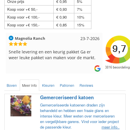
Onze prijs
€ 0,95
5%
Koop voor +€ 50,-
€ 0,93
7%
Koop voor +€ 100,-
€ 0,90
10%
Koop voor +€ 150,-
€ 0,85
15%
Hilde uit Loyers
17-7-2026
Loes uit 
Reeds meerdere keren breigaren en
Snelle leve
breinaalden besteld, altijd heel tevreden over
de service.
Boven
Meer info
Kleuren
Patronen
Reviews
Gemerceriseerd katoen
Gemerceriseerde katoenen draden zijn
behandeld en hebben een fraaie glans en
intense kleur. Meer weten over merceriseren
en vergelijkbare garens. Vind voor ieder project
de passende kleur.
meer info..